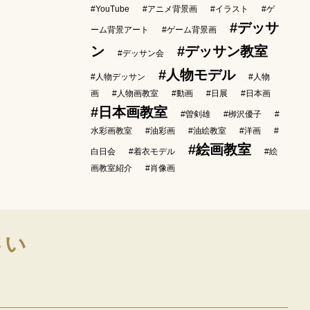
#YouTube
#アニメ背景画
#イラスト
#ゲ
#デッサ
ーム背景アート
#ゲーム背景画
ン
#デッサン教室
#デッサン会
#人物モデル
#人物デッサン
#人物
画
#人物画教室
#動画
#日展
#日本画
#日本画教室
#曽剣雄
#栁沢優子
#
水彩画教室
#油彩画
#油絵教室
#洋画
#
#絵画教室
白日会
#着衣モデル
#絵
画教室紹介
#肖像画
さい