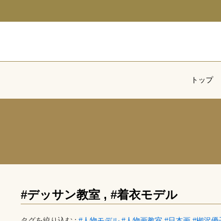
トップ
#デッサン教室
,
#着衣モデル
タグを絞り込む :
#人物モデル
#人物画教室
#日本画
#栁沢優