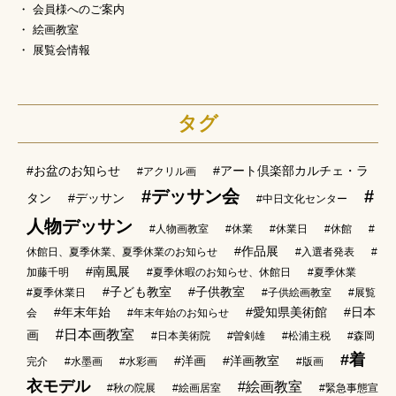
会員様へのご案内
絵画教室
展覧会情報
タグ
#お盆のお知らせ
#アート倶楽部カルチェ・ラ
#アクリル画
#デッサン会
#
タン
#デッサン
#中日文化センター
人物デッサン
#人物画教室
#休業
#休業日
#休館
#
#作品展
休館日、夏季休業、夏季休業のお知らせ
#入選者発表
#
#南風展
加藤千明
#夏季休暇のお知らせ、休館日
#夏季休業
#子ども教室
#子供教室
#夏季休業日
#子供絵画教室
#展覧
#年末年始
#愛知県美術館
#日本
会
#年末年始のお知らせ
#日本画教室
画
#日本美術院
#曽剣雄
#松浦主税
#森岡
#着
#洋画
#洋画教室
完介
#水墨画
#水彩画
#版画
衣モデル
#絵画教室
#秋の院展
#絵画居室
#緊急事態宣