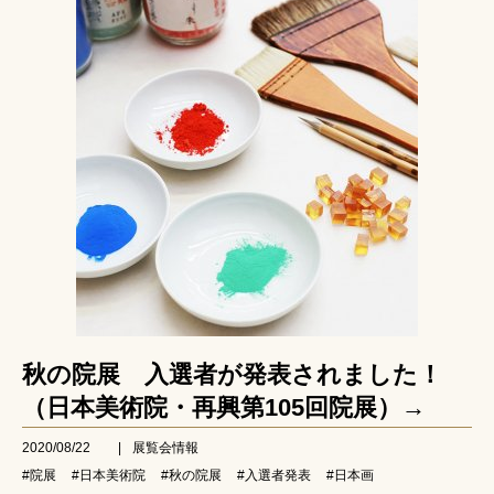
秋の院展 入選者が発表されました！
（日本美術院・再興第105回院展）→
2020/08/22
|
展覧会情報
#院展
#日本美術院
#秋の院展
#入選者発表
#日本画