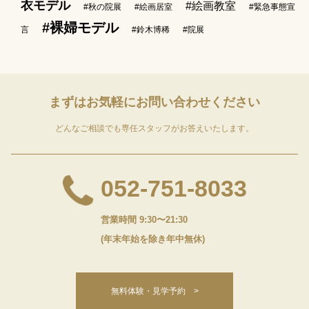
衣モデル
#絵画教室
#秋の院展
#絵画居室
#緊急事態宣
#裸婦モデル
言
#鈴木博稀
#院展
まずはお気軽に
お問い合わせください
どんなご相談でも専任スタッフがお答えいたします。
052-751-8033
営業時間 9:30〜21:30
(年末年始を除き年中無休)
無料体験・見学予約 >