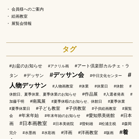
会員様へのご案内
絵画教室
展覧会情報
タグ
#お盆のお知らせ
#アート倶楽部カルチェ・ラ
#アクリル画
#デッサン会
#
タン
#デッサン
#中日文化センター
人物デッサン
#人物画教室
#休業
#休業日
#休館
#
#作品展
休館日、夏季休業、夏季休業のお知らせ
#入選者発表
#
#南風展
加藤千明
#夏季休暇のお知らせ、休館日
#夏季休業
#子ども教室
#子供教室
#夏季休業日
#子供絵画教室
#展覧
#年末年始
#愛知県美術館
#日本
会
#年末年始のお知らせ
#日本画教室
画
#日本美術院
#曽剣雄
#松浦主税
#森岡
#着
#洋画
#洋画教室
完介
#水墨画
#水彩画
#版画