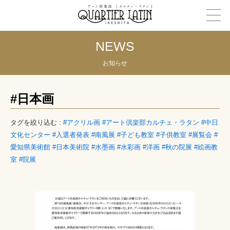
NEWS
お知らせ
#日本画
タグを絞り込む :
#アクリル画
#アート倶楽部カルチェ・ラタン
#中日
文化センター
#入選者発表
#南風展
#子ども教室
#子供教室
#展覧会
#
愛知県美術館
#日本美術院
#水墨画
#水彩画
#洋画
#秋の院展
#絵画教
室
#院展