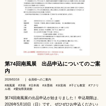
第74回南風展 出品申込についてのご案
内
2026/02/16
|
会員様へのご案内
#南風展
#洋画
#日本画
#水墨画
#水彩画
#子ども教室
#アクリ
ル画
#愛知県美術館
第74回南風展の出品申込が始まりました！ 申込期限は、
2026年5月10日（日）です。 ぜひぜひお申込ください♪