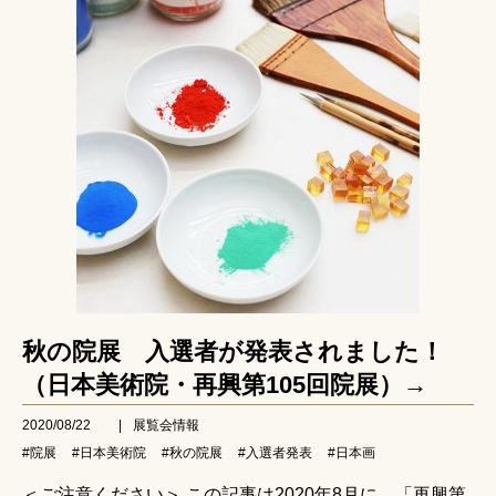
秋の院展 入選者が発表されました！
（日本美術院・再興第105回院展）→
2020/08/22
|
展覧会情報
#院展
#日本美術院
#秋の院展
#入選者発表
#日本画
＜ご注意ください＞ この記事は2020年8月に、「再興第