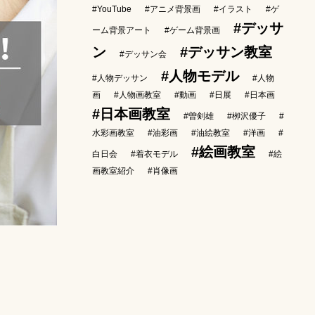
#YouTube
#アニメ背景画
#イラスト
#ゲ
#デッサ
ーム背景アート
#ゲーム背景画
ン
#デッサン教室
#デッサン会
#人物モデル
#人物デッサン
#人物
画
#人物画教室
#動画
#日展
#日本画
#日本画教室
#曽剣雄
#栁沢優子
#
水彩画教室
#油彩画
#油絵教室
#洋画
#
#絵画教室
白日会
#着衣モデル
#絵
画教室紹介
#肖像画