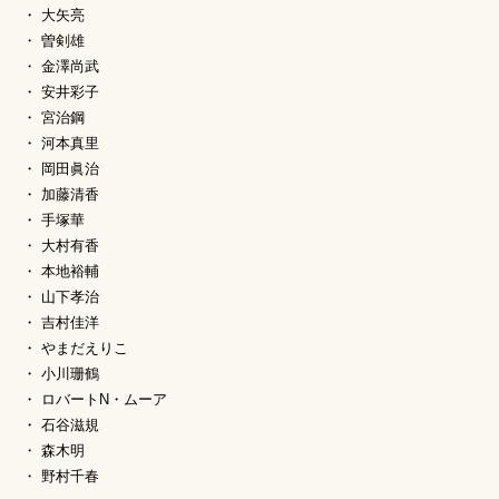
大矢亮
曽剣雄
金澤尚武
安井彩子
宮治鋼
河本真里
岡田眞治
加藤清香
手塚華
大村有香
本地裕輔
山下孝治
吉村佳洋
やまだえりこ
小川珊鶴
ロバートN・ムーア
石谷滋規
森木明
野村千春