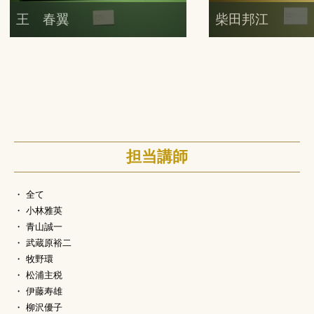
王 春翼
柴田邦江
担当講師
全て
小林雅英
青山誠一
武蔵原裕二
牧野環
松浦主税
伊藤寿雄
柳沢優子