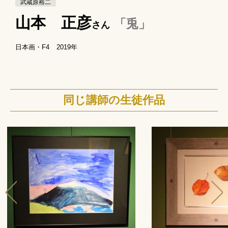
武蔵原裕二
山本 正彦
「兎」
さん
日本画・F4
2019年
同じ講師の生徒作品