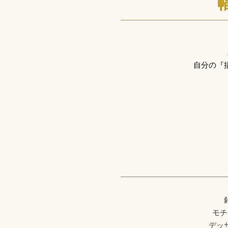
自分の『
モチ
デッ