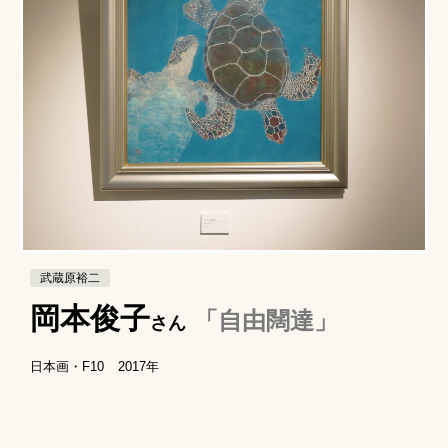
武蔵原裕二
岡本俊子
「自由闊達」
さん
日本画・F10
2017年