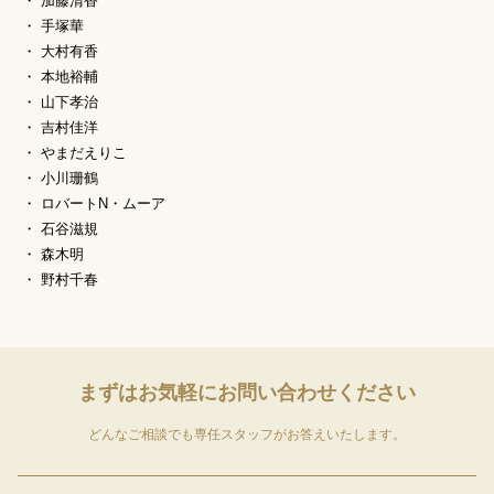
加藤清香
手塚華
大村有香
本地裕輔
山下孝治
吉村佳洋
やまだえりこ
小川珊鶴
ロバートN・ムーア
石谷滋規
森木明
野村千春
まずはお気軽に
お問い合わせください
どんなご相談でも専任スタッフがお答えいたします。