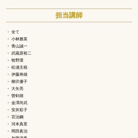
担当講師
全て
小林雅英
青山誠一
武蔵原裕二
牧野環
松浦主税
伊藤寿雄
柳沢優子
大矢亮
曽剣雄
金澤尚武
安井彩子
宮治鋼
河本真里
岡田眞治