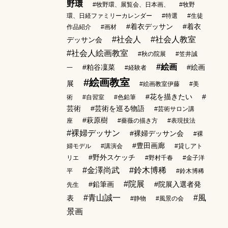
野環
#牧野環、展覧会、日本画、
#牧野
環、日経ファミリーカレンダー
#特選
#生徒
#着衣デッサン
#着衣
作品紹介
#画材
#社会人
#社会人教室
デッサン会
#社会人絵画教室
#秋の院展
#笠井誠
#絵画
#粕谷凜菜
#絵画
一
#経験者
#絵画教室
展
#絵画教室伊藤
#美
#花を描きたい
#
術
#自習室
#色鉛筆
芸術
#芸術を巡る物語
#芸術サロン講
#萩原樹
座
#薔薇の描き方
#表現技法
#裸婦デッサン
#裸婦デッサン会
#裸
#豊田画廊
婦モデル
#講演会
#貸しアト
#野外スケッチ
リエ
#野村千春
#金子洋
#金澤尚武
#鈴木博稀
平
#鈴木博稀
#院展
#鉛筆画
#院展入選者発
先生
#青山誠一
#風
表
#静物
#風景の会
景画