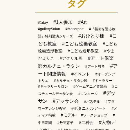
タグ
#1人参加
#Art
#1day
#gallerySalon
#Matterport
#『芸術を巡る物
#おひとり様
#こ
語』特別講演シリーズ
ども教室
#こども絵画教室
#こども
絵画造形教室
#こども造形教室
#やま
#アート倶楽
だえりこ
#アクリル画
部カルチェ・ラタン
#ア
#アート思考
ート関連情報
#イベント
#オープンア
トリエ
#カルチェ・ラタン展
#ギャラリー
#ギャラリーサロン
#ゲームアニメ背景画
#コ
#デッ
スチュームデッサン会
#コンクール
サン
#デッサン会
#パステル
#フラ
#ボタニカルアート
ワーアレンジ教室
#メ
#モデル
ディア掲載
#ワークショップ
#
#人物デ
#二科会
中日新聞
#丹羽恵子