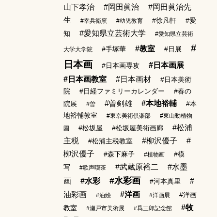
山下孝治
#岡田眞治
#岡田眞治先
生
#徐凡軒
#愛
#幸兵衛窯
#幼児教育
#愛知県立芸術大学
知
#愛知県立芸術
#
#教室
#手塚華
#日展
大学大学院
日本画
#日本画展
#日本画専攻
#日本画教室
#日本画材
#日本美術
院
#日経ファミリーカレンダー
#春の
#曽剣雄
#本地裕輔
院展
#本
#曽
地裕輔教室
#東京美術倶楽部
#東山動植物
#松浦
#松坂屋
#松坂屋美術画廊
園
主税
#柳沢優子
#
#松浦主税教室
栁沢優子
#森下麻子
#模
#植物画
#武蔵原裕二
#水墨
写
#歌声喫茶
#水彩画
画
#水彩
#
#河本真里
油彩画
#洋画
#洋画
#油絵
#洋画展
#牧
教室
#瀬戸市美術展
#爲三郎記念館