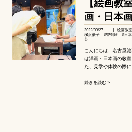
【絵画教
画・日本
2022/09/27
|
絵画教
柳沢優子
#曽剣雄
#日
英
こんにちは、名古屋池
は洋画・日本画の教室
た、見学や体験の際にど
続きを読む >