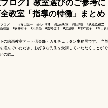
室ブログ】教室選びのご参考に
画全教室「指導の特徴」まとめ
室ブログ
|
#青山誠一
#鈴木博稀
#絵画教室
#牧野環
#武蔵原裕二
本画教室
#安井彩子
#大矢亮
#吉村佳洋
#宮治綱
#増本寛子
#岡田眞
下の絵画教室アート倶楽部・カルチェラタン事務局です。 当
を選んでいただき、お好きな先生を受講していただくことがで
の教...