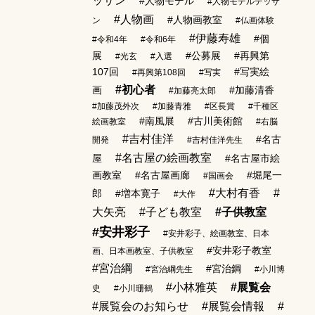
ッサン
#人物モデル
#人物モデルデッサ
#人物画
#人物画教室
ン
#仏画体験
#伊藤寿雄
#個
#令和4年
#令和6年
展
#公募展
#再興第
#光玄
#入選
107回
#写実絵
#再興第108回
#写実
#初心者
画
#加藤清香
#加藤亮太郎
#加藤茂外次
#加藤青雅
#区長賞
#千種区
#南風展
#古川美術館
絵画教室
#右脳
#吉村佳洋
#名古
開発
#吉村佳洋先生
#名古屋の絵画教室
屋
#名古屋市絵
画教室
#名古屋画廊
#堀尾一
#国画会
#大村有香
#
郎
#増本寛子
#大作
大矢亮
#子ども教室
#子供教室
#安井彩子
#安井彩子、絵画教室、日本
#安井彩子教室
画、日本画教室、子供教室
#宮治綱
#宮治鋼
#宮治綱先生
#小川博
#小林雅英
#展覧会
史
#小川珊鶴
#展覧会のお知らせ
#展覧会情報
#