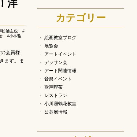
！洋
カテゴリー
#松浦主税
#
治
#小林雅
絵画教室ブログ
展覧会
館の会員様
アートイベント
きます。ま
デッサン会
アート関連情報
音楽イベント
歌声喫茶
レストラン
小川珊鶴花教室
公募展情報