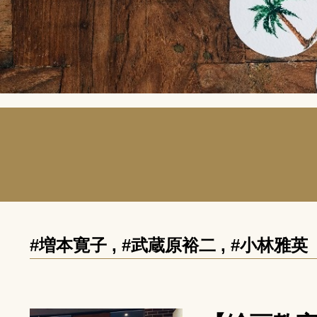
#増本寛子
,
#武蔵原裕二
,
#小林雅英