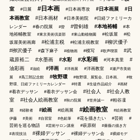
#日本画
室
#日本画展
#日
#日展
#日本画専攻
本画教室
#日本画材
#日本美術院
#日経ファミリーカ
#曽剣雄
#本地裕輔
レンダー
#春の院展
#本
#曽
地裕輔教室
#松坂屋
#松
#東京美術倶楽部
#東山動植物園
#松浦主税
#柳沢優子
坂屋美術画廊
#松浦主税教室
#栁沢優子
#武
#森下麻子
#模写
#植物画
#歌声喫茶
#水彩画
蔵原裕二
#水墨画
#水彩
#
#河本真里
油彩画
#洋画
#洋画教室
#油絵
#洋画展
#瀬戸市美術
#牧野環
展
#爲三郎記念館
#牧野環、展覧会、日本画、
#牧
野環、日経ファミリーカレンダー
#特選
#生徒作品紹介
#画材
#社会人
#社会人教
#着衣デッサン
#着衣デッサン会
室
#社会人絵画教室
#粕谷凜
#秋の院展
#笠井誠一
#絵画教室
#絵画
菜
#絵画展
#経験者
#絵画教室
#花を描きたい
#芸術
#
伊藤
#美術
#自習室
#色鉛筆
芸術を巡る物語
#萩原樹
#芸術サロン講座
#薔薇の描き方
#裸婦デッサン
#裸婦デッサン会
#表現技法
#裸婦モデ