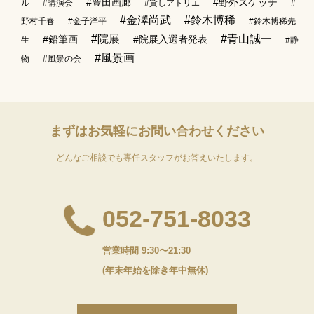
#豊田画廊
#野外スケッチ
ル
#講演会
#貸しアトリエ
#
#金澤尚武
#鈴木博稀
野村千春
#金子洋平
#鈴木博稀先
#院展
#青山誠一
#鉛筆画
#院展入選者発表
生
#静
#風景画
物
#風景の会
まずはお気軽に
お問い合わせください
どんなご相談でも専任スタッフがお答えいたします。
052-751-8033
営業時間 9:30〜21:30
(年末年始を除き年中無休)