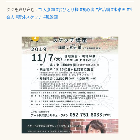
タグを絞り込む :
#1人参加
#おひとり様
#初心者
#宮治綱
#水彩画
#社
会人
#野外スケッチ
#風景画