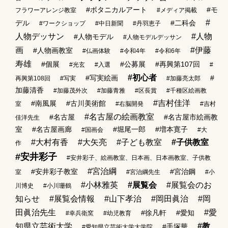
#ボタニカルアート
#モ
フラワーアレンジ教室
#メディア掲載
#
デル
#二科会
#ワークショップ
#中日新聞
#丹羽恵子
人物デッサン
#人物
#人物モデル
#人物モデルデッサン
画
#伊藤
#人物画教室
#仏画体験
#令和4年
#令和6年
寿雄
#個展
#公募展
#再興第107回
#光玄
#入選
#
#初心者
#写実絵画
#
再興第108回
#写実
#加藤亮太郎
加藤清香
#加藤茂外次
#加藤青雅
#区長賞
#千種区絵画教
#吉村佳洋
#南風展
#古川美術館
室
#右脳開発
#吉村
#名古屋の絵画教室
#名古屋
#名古屋市絵画教
佳洋先生
室
#名古屋画廊
#堀尾一郎
#増本寛子
#国画会
#大
#大村有香
#大矢亮
#子ども教室
#子供教室
作
#安井彩子
#安井彩子、絵画教室、日本画、日本画教室、子供教
#宮治綱
#安井彩子教室
#宮治鋼
室
#宮治綱先生
#小
#小林雅英
#展覧会
#展覧会のお
川博史
#小川珊鶴
知らせ
#展覧会情報
#山下孝治
#岡田眞治
#岡
田眞治先生
#愛
#徐凡軒
#愛知
#幸兵衛窯
#幼児教育
知県立芸術大学
#教
#手塚華
#愛知県立芸術大学大学院