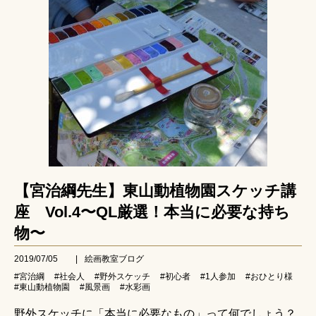
【宮治綱先生】東山動植物園スケッチ講
座 Vol.4〜QL厳選！本当に必要な持ち
物〜
2019/07/05
|
絵画教室ブログ
#宮治綱
#社会人
#野外スケッチ
#初心者
#1人参加
#おひとり様
#東山動植物園
#風景画
#水彩画
野外スケッチに「本当に必要なもの」って何でしょう？