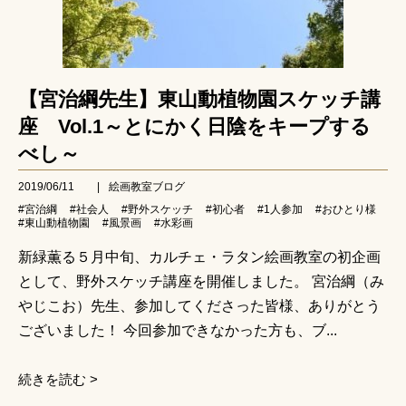
【宮治綱先生】東山動植物園スケッチ講
座 Vol.1～とにかく日陰をキープする
べし～
2019/06/11
|
絵画教室ブログ
#宮治綱
#社会人
#野外スケッチ
#初心者
#1人参加
#おひとり様
#東山動植物園
#風景画
#水彩画
新緑薫る​５月中旬、​カルチェ・ラタン絵画教室の初企画
として、野外スケッチ講座を開催しました。 宮治綱（み
やじこお）先生、参加してくださった皆様、ありがとう
ございました！ 今回参加できなかった方も、ブ...
続きを読む >