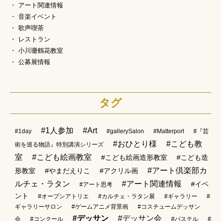
アート関連情報
音楽イベント
歌声喫茶
レストラン
小川珊鶴花教室
公募展情報
タグ
#1人参加
#Art
#1day
#gallerySalon
#Matterport
#『芸
#おひとり様
#こども教
術を巡る物語』特別講演シリーズ
室
#こども絵画教室
#こども絵画造形教室
#こども造
#アート倶楽部カ
形教室
#やまだえりこ
#アクリル画
ルチェ・ラタン
#アート関連情報
#イベ
#アート思考
ント
#オープンアトリエ
#カルチェ・ラタン展
#ギャラリー
#
ギャラリーサロン
#ゲームアニメ背景画
#コスチュームデッサン
#デッサン
#デッサン会
会
#コンクール
#パステル
#