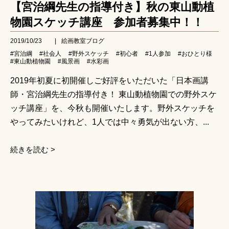
【宮治綱先生の指導付き】秋の東山動植
物園スケッチ講座 参加者募集中！！
2019/10/23
|
絵画教室ブログ
#宮治綱
#社会人
#野外スケッチ
#初心者
#1人参加
#おひとり様
#東山動植物園
#風景画
#水彩画
2019年初夏に初開催しご好評をいただいた「日本画講
師・宮治綱先生の指導付き！ 東山動植物園での野外スケ
ッチ講座」を、今秋も開催いたします。野外スケッチを
やってみたいけれど、1人では中々勇気が出ない方、...
続きを読む >