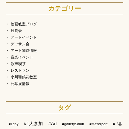
カテゴリー
絵画教室ブログ
展覧会
アートイベント
デッサン会
アート関連情報
音楽イベント
歌声喫茶
レストラン
小川珊鶴花教室
公募展情報
タグ
#1人参加
#Art
#1day
#gallerySalon
#Matterport
#『芸