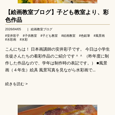
【絵画教室ブログ】子ども教室より、彩
色作品
2026/04/05
|
絵画教室ブログ
#安井彩子
#子供教室
#子ども教室
#絵画教室
#色鉛筆
#風景画
#水彩画
#水彩
こんにちは！ 日本画講師の安井彩子です。 今日は小学生
生徒さんたちの着彩作品のご紹介です＾＾ （昨年度に制
作した作品なので、学年は制作時の表記です。） ■風景
画（４年生）絵具 風景写真を見ながら水彩画で...
続きを読む >