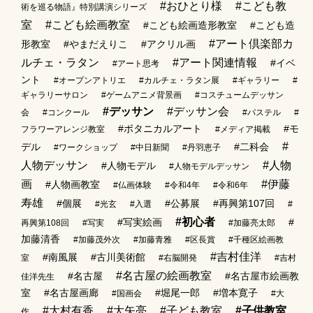
#おひとり様
#こども教
術を巡る物語』特別講演シリーズ
室
#こども絵画教室
#こども絵画造形教室
#こども造
#アート倶楽部カ
形教室
#やまだえりこ
#アクリル画
ルチェ・ラタン
#アート関連情報
#イベ
#アート思考
ント
#オープンアトリエ
#カルチェ・ラタン展
#ギャラリー
#
ギャラリーサロン
#ゲームアニメ背景画
#コスチュームデッサン
#デッサン
#デッサン会
会
#コンクール
#パステル
#
#ボタニカルアート
#モ
フラワーアレンジ教室
#メディア掲載
#
デル
#二科会
#ワークショップ
#中日新聞
#丹羽恵子
人物デッサン
#人物
#人物モデル
#人物モデルデッサン
画
#伊藤
#人物画教室
#仏画体験
#令和4年
#令和6年
寿雄
#個展
#公募展
#再興第107回
#光玄
#入選
#
#初心者
#写実絵画
#
再興第108回
#写実
#加藤亮太郎
加藤清香
#加藤茂外次
#加藤青雅
#区長賞
#千種区絵画教
#吉村佳洋
#南風展
#古川美術館
室
#右脳開発
#吉村
#名古屋の絵画教室
#名古屋
#名古屋市絵画教
佳洋先生
室
#名古屋画廊
#堀尾一郎
#増本寛子
#国画会
#大
#大村有香
#大矢亮
#子ども教室
#子供教室
作