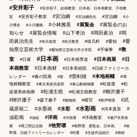
#安井彩子
#安井彩子、絵画教室、日本画、日本画教室、子供教
#宮治綱
#安井彩子教室
#宮治鋼
室
#宮治綱先生
#小
#小林雅英
#展覧会
#展覧会のお
川博史
#小川珊鶴
知らせ
#展覧会情報
#山下孝治
#岡田眞治
#岡
田眞治先生
#愛
#徐凡軒
#愛知
#幸兵衛窯
#幼児教育
知県立芸術大学
#教
#手塚華
#愛知県立芸術大学大学院
#日本画
室
#日本画展
#日
#日展
#日本画専攻
本画教室
#日本画材
#日本美術院
#日経ファミリーカ
#曽剣雄
#本地裕輔
レンダー
#春の院展
#本
#曽
地裕輔教室
#松坂屋
#松
#東京美術倶楽部
#東山動植物園
#松浦主税
#柳沢優子
坂屋美術画廊
#松浦主税教室
#栁沢優子
#武
#森下麻子
#模写
#植物画
#歌声喫茶
#水彩画
蔵原裕二
#水墨画
#水彩
#
#河本真里
油彩画
#洋画
#洋画教室
#油絵
#洋画展
#瀬戸市美術
#牧野環
展
#爲三郎記念館
#牧野環、展覧会、日本画、
#牧
野環、日経ファミリーカレンダー
#特選
#生徒作品紹介
#画材