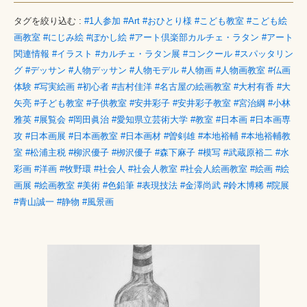
タグを絞り込む :
#1人参加
#Art
#おひとり様
#こども教室
#こども絵
画教室
#にじみ絵
#ぼかし絵
#アート倶楽部カルチェ・ラタン
#アート
関連情報
#イラスト
#カルチェ・ラタン展
#コンクール
#スパッタリン
グ
#デッサン
#人物デッサン
#人物モデル
#人物画
#人物画教室
#仏画
体験
#写実絵画
#初心者
#吉村佳洋
#名古屋の絵画教室
#大村有香
#大
矢亮
#子ども教室
#子供教室
#安井彩子
#安井彩子教室
#宮治綱
#小林
雅英
#展覧会
#岡田眞治
#愛知県立芸術大学
#教室
#日本画
#日本画専
攻
#日本画展
#日本画教室
#日本画材
#曽剣雄
#本地裕輔
#本地裕輔教
室
#松浦主税
#柳沢優子
#栁沢優子
#森下麻子
#模写
#武蔵原裕二
#水
彩画
#洋画
#牧野環
#社会人
#社会人教室
#社会人絵画教室
#絵画
#絵
画展
#絵画教室
#美術
#色鉛筆
#表現技法
#金澤尚武
#鈴木博稀
#院展
#青山誠一
#静物
#風景画