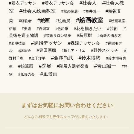
#社会人
#社会人教
#着衣デッサン
#着衣デッサン会
室
#社会人絵画教室
#粕谷凜
#秋の院展
#笠井誠一
#絵画教室
#絵画
菜
#絵画展
#経験者
#絵画教室
#花を描きたい
#芸術
#
伊藤
#美術
#自習室
#色鉛筆
芸術を巡る物語
#萩原樹
#芸術サロン講座
#薔薇の描き方
#裸婦デッサン
#裸婦デッサン会
#表現技法
#裸婦モデ
#豊田画廊
#野外スケッチ
ル
#講演会
#貸しアトリエ
#
#金澤尚武
#鈴木博稀
野村千春
#金子洋平
#鈴木博稀先
#院展
#青山誠一
#鉛筆画
#院展入選者発表
生
#静
#風景画
物
#風景の会
まずはお気軽に
お問い合わせください
どんなご相談でも専任スタッフがお答えいたします。