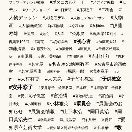
#ボタニカルアート
#モ
フラワーアレンジ教室
#メディア掲載
#
デル
#二科会
#ワークショップ
#中日新聞
#丹羽恵子
人物デッサン
#人物
#人物モデル
#人物モデルデッサン
画
#伊藤
#人物画教室
#仏画体験
#令和4年
#令和6年
寿雄
#個展
#公募展
#再興第107回
#光玄
#入選
#
#初心者
#写実絵画
#
再興第108回
#写実
#加藤亮太郎
加藤清香
#加藤茂外次
#加藤青雅
#区長賞
#千種区絵画教
#吉村佳洋
#南風展
#古川美術館
室
#右脳開発
#吉村
#名古屋の絵画教室
#名古屋
#名古屋市絵画教
佳洋先生
室
#名古屋画廊
#堀尾一郎
#増本寛子
#国画会
#大
#大村有香
#大矢亮
#子ども教室
#子供教室
作
#安井彩子
#安井彩子、絵画教室、日本画、日本画教室、子供教
#宮治綱
#安井彩子教室
#宮治鋼
室
#宮治綱先生
#小
#小林雅英
#展覧会
#展覧会のお
川博史
#小川珊鶴
知らせ
#展覧会情報
#山下孝治
#岡田眞治
#岡
田眞治先生
#愛
#徐凡軒
#愛知
#幸兵衛窯
#幼児教育
知県立芸術大学
#教
#手塚華
#愛知県立芸術大学大学院