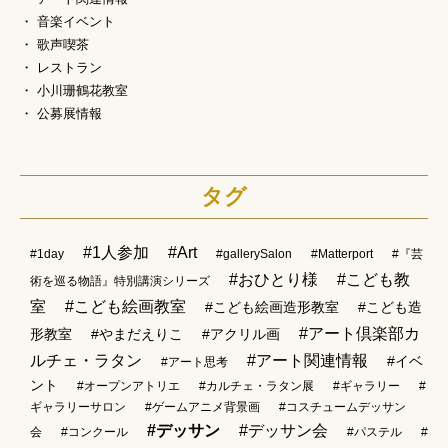
音楽イベント
歌声喫茶
レストラン
小川珊鶴花教室
公募展情報
タグ
#1人参加
#Art
#1day
#gallerySalon
#Matterport
#『芸
#おひとり様
#こども教
術を巡る物語』特別講演シリーズ
室
#こども絵画教室
#こども絵画造形教室
#こども造
#アート倶楽部カ
形教室
#やまだえりこ
#アクリル画
ルチェ・ラタン
#アート関連情報
#イベ
#アート思考
ント
#オープンアトリエ
#カルチェ・ラタン展
#ギャラリー
#
ギャラリーサロン
#ゲームアニメ背景画
#コスチュームデッサン
#デッサン
#デッサン会
会
#コンクール
#パステル
#