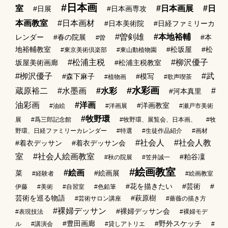
#日本画
室
#日本画展
#日
#日展
#日本画専攻
本画教室
#日本画材
#日本美術院
#日経ファミリーカ
#曽剣雄
#本地裕輔
レンダー
#春の院展
#本
#曽
地裕輔教室
#松坂屋
#松
#東京美術倶楽部
#東山動植物園
#松浦主税
#柳沢優子
坂屋美術画廊
#松浦主税教室
#栁沢優子
#武
#森下麻子
#模写
#植物画
#歌声喫茶
#水彩画
蔵原裕二
#水墨画
#水彩
#
#河本真里
油彩画
#洋画
#洋画教室
#油絵
#洋画展
#瀬戸市美術
#牧野環
展
#爲三郎記念館
#牧野環、展覧会、日本画、
#牧
野環、日経ファミリーカレンダー
#特選
#生徒作品紹介
#画材
#社会人
#社会人教
#着衣デッサン
#着衣デッサン会
室
#社会人絵画教室
#粕谷凜
#秋の院展
#笠井誠一
#絵画教室
#絵画
菜
#絵画展
#経験者
#絵画教室
#花を描きたい
#芸術
#
伊藤
#美術
#自習室
#色鉛筆
芸術を巡る物語
#萩原樹
#芸術サロン講座
#薔薇の描き方
#裸婦デッサン
#裸婦デッサン会
#表現技法
#裸婦モデ
#豊田画廊
#野外スケッチ
ル
#講演会
#貸しアトリエ
#