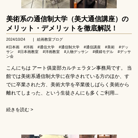
美術系の通信制大学（美大通信講座）の
メリット・デメリットを徹底解説！
2024/10/24
|
絵画教室ブログ
#日本画
#洋画
#通信大学
#通信制大学
#通信講座
#美術
#デッ
サン
#日本画教室
#洋画教室
#人物デッサン
#裸婦モデル
#デッサ
ン会
こんにちは アート俱楽部カルチェラタン事務局です。 当
館では美術系通信制大学に在学されている方のほか、す
でに卒業された方、美術大学を卒業後しばらく美術から
離れてしまった、という生徒さんにも多くご利用...
続きを読む >