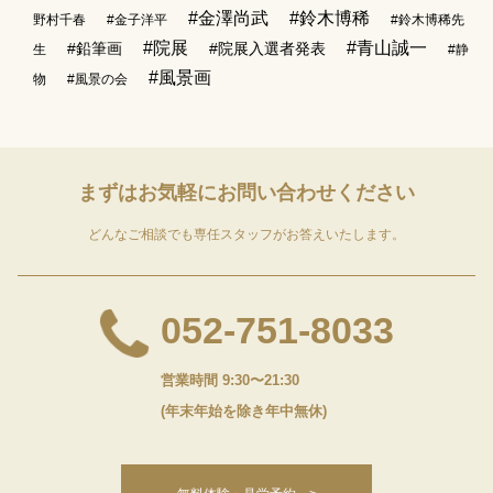
#金澤尚武
#鈴木博稀
野村千春
#金子洋平
#鈴木博稀先
#院展
#青山誠一
#鉛筆画
#院展入選者発表
生
#静
#風景画
物
#風景の会
まずはお気軽に
お問い合わせください
どんなご相談でも専任スタッフがお答えいたします。
052-751-8033
営業時間 9:30〜21:30
(年末年始を除き年中無休)