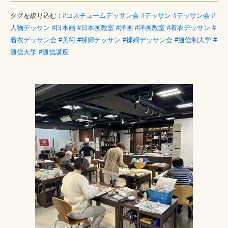
タグを絞り込む :
#コスチュームデッサン会
#デッサン
#デッサン会
#
人物デッサン
#日本画
#日本画教室
#洋画
#洋画教室
#着衣デッサン
#
着衣デッサン会
#美術
#裸婦デッサン
#裸婦デッサン会
#通信制大学
#
通信大学
#通信講座