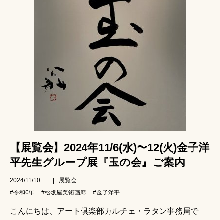
【展覧会】2024年11/6(水)〜12(火)金子洋
平先生グループ展『玉の会』ご案内
2024/11/10
|
展覧会
#令和6年
#松坂屋美術画廊
#金子洋平
こんにちは、アート倶楽部カルチェ・ラタン事務局で