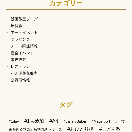
カテゴリー
絵画教室ブログ
展覧会
アートイベント
デッサン会
アート関連情報
音楽イベント
歌声喫茶
レストラン
小川珊鶴花教室
公募展情報
タグ
#1人参加
#Art
#1day
#gallerySalon
#Matterport
#『芸
#おひとり様
#こども教
術を巡る物語』特別講演シリーズ