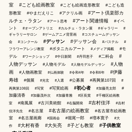
室
#こども絵画教室
#こども絵画造形教室
#こども造
#アート倶楽部カ
形教室
#やまだえりこ
#アクリル画
ルチェ・ラタン
#アート関連情報
#イベ
#アート思考
ント
#オープンアトリエ
#カルチェ・ラタン展
#ギャラリー
#
ギャラリーサロン
#ゲームアニメ背景画
#コスチュームデッサン
#デッサン
#デッサン会
会
#コンクール
#パステル
#
#ボタニカルアート
#モ
フラワーアレンジ教室
#メディア掲載
#
デル
#二科会
#ワークショップ
#中日新聞
#丹羽恵子
人物デッサン
#人物
#人物モデル
#人物モデルデッサン
画
#伊藤
#人物画教室
#仏画体験
#令和4年
#令和6年
寿雄
#個展
#公募展
#再興第107回
#光玄
#入選
#
#初心者
#写実絵画
#
再興第108回
#写実
#加藤亮太郎
加藤清香
#加藤茂外次
#加藤青雅
#区長賞
#千種区絵画教
#吉村佳洋
#南風展
#古川美術館
室
#右脳開発
#吉村
#名古屋の絵画教室
#名古屋
#名古屋市絵画教
佳洋先生
室
#名古屋画廊
#堀尾一郎
#増本寛子
#国画会
#大
#大村有香
#大矢亮
#子ども教室
#子供教室
作