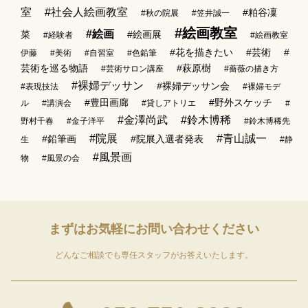
室
#社会人絵画教室
#粕谷凜
#秋の院展
#笠井誠一
#絵画教室
#絵画
菜
#絵画展
#経験者
#絵画教室
#花を描きたい
#芸術
#
伊藤
#美術
#自習室
#色鉛筆
芸術を巡る物語
#萩原樹
#芸術サロン講座
#薔薇の描き方
#裸婦デッサン
#裸婦デッサン会
#表現技法
#裸婦モデ
#豊田画廊
#野外スケッチ
ル
#講演会
#貸しアトリエ
#
#金澤尚武
#鈴木博稀
野村千春
#金子洋平
#鈴木博稀先
#院展
#青山誠一
#鉛筆画
#院展入選者発表
生
#静
#風景画
物
#風景の会
まずはお気軽に
お問い合わせください
どんなご相談でも専任スタッフがお答えいたします。