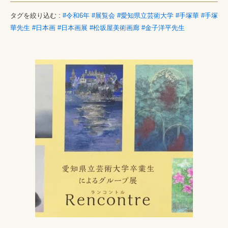
タグを絞り込む :
#令和6年
#展覧会
#愛知県立芸術大学
#手塚華
#手塚
華先生
#日本画
#日本画展
#松坂屋美術画廊
#金子洋平先生