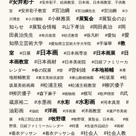
#安井彩子
#安井彩子、絵画教室、日本画、日本画教室、子供教
#宮治綱
#安井彩子教室
#宮治鋼
室
#宮治綱先生
#小
#小林雅英
#展覧会
#展覧会のお
川博史
#小川珊鶴
知らせ
#展覧会情報
#山下孝治
#岡田眞治
#岡
田眞治先生
#愛
#徐凡軒
#愛知
#幸兵衛窯
#幼児教育
知県立芸術大学
#教
#手塚華
#愛知県立芸術大学大学院
#日本画
室
#日本画展
#日
#日展
#日本画専攻
本画教室
#日本画材
#日本美術院
#日経ファミリーカ
#曽剣雄
#本地裕輔
レンダー
#春の院展
#本
#曽
地裕輔教室
#松坂屋
#松
#東京美術倶楽部
#東山動植物園
#松浦主税
#柳沢優子
坂屋美術画廊
#松浦主税教室
#栁沢優子
#武
#森下麻子
#模写
#植物画
#歌声喫茶
#水彩画
蔵原裕二
#水墨画
#水彩
#
#河本真里
油彩画
#洋画
#洋画教室
#油絵
#洋画展
#瀬戸市美術
#牧野環
展
#爲三郎記念館
#牧野環、展覧会、日本画、
#牧
野環、日経ファミリーカレンダー
#特選
#生徒作品紹介
#画材
#社会人
#社会人教
#着衣デッサン
#着衣デッサン会