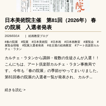
日本美術院主催 第81回（2026年） 春
の院展 入選者発表
2026/03/14
|
絵画教室ブログ
#春の院展
#院展
#日本美術院
#日本画
#日本画教室
#展覧会
#
展覧会情報
#院展入選者発表
#名古屋の絵画教室
#アート倶楽部カル
チェ・ラタン
カルチェ・ラタンから講師・複数の生徒さんが入選！！
こんにちは、アート倶楽部カルチェ・ラタン事務局で
す。 今年も「春の院展」の季節がやってまいりました。
第81回春の院展の入選者一覧が発表され、 カルチ...
続きを読む >