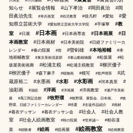
川博史
#小川珊鶴
知らせ
#展覧会情報
#山下孝治
#岡田眞治
#岡
田眞治先生
#愛
#徐凡軒
#愛知
#幸兵衛窯
#幼児教育
知県立芸術大学
#教
#手塚華
#愛知県立芸術大学大学院
#日本画
室
#日本画展
#日
#日展
#日本画専攻
本画教室
#日本画材
#日本美術院
#日経ファミリーカ
#曽剣雄
#本地裕輔
レンダー
#春の院展
#本
#曽
地裕輔教室
#松坂屋
#松
#東京美術倶楽部
#東山動植物園
#松浦主税
#柳沢優子
坂屋美術画廊
#松浦主税教室
#栁沢優子
#武
#森下麻子
#模写
#植物画
#歌声喫茶
#水彩画
蔵原裕二
#水墨画
#水彩
#
#河本真里
油彩画
#洋画
#洋画教室
#油絵
#洋画展
#瀬戸市美術
#牧野環
展
#爲三郎記念館
#牧野環、展覧会、日本画、
#牧
野環、日経ファミリーカレンダー
#特選
#生徒作品紹介
#画材
#社会人
#社会人教
#着衣デッサン
#着衣デッサン会
室
#社会人絵画教室
#粕谷凜
#秋の院展
#笠井誠一
#絵画教室
#絵画
菜
#絵画展
#経験者
#絵画教室