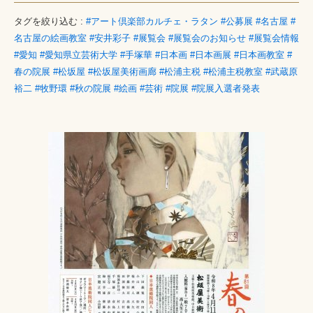
タグを絞り込む :
#アート倶楽部カルチェ・ラタン
#公募展
#名古屋
#
名古屋の絵画教室
#安井彩子
#展覧会
#展覧会のお知らせ
#展覧会情報
#愛知
#愛知県立芸術大学
#手塚華
#日本画
#日本画展
#日本画教室
#
春の院展
#松坂屋
#松坂屋美術画廊
#松浦主税
#松浦主税教室
#武蔵原
裕二
#牧野環
#秋の院展
#絵画
#芸術
#院展
#院展入選者発表