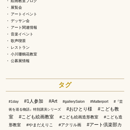
絵画教室ブログ
展覧会
アートイベント
デッサン会
アート関連情報
音楽イベント
歌声喫茶
レストラン
小川珊鶴花教室
公募展情報
タグ
#1人参加
#Art
#1day
#gallerySalon
#Matterport
#『芸
#おひとり様
#こども教
術を巡る物語』特別講演シリーズ
室
#こども絵画教室
#こども絵画造形教室
#こども造
#アート倶楽部カ
形教室
#やまだえりこ
#アクリル画