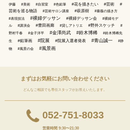
#花を描きたい
#芸術
#
伊藤
#美術
#自習室
#色鉛筆
芸術を巡る物語
#萩原樹
#芸術サロン講座
#薔薇の描き方
#裸婦デッサン
#裸婦デッサン会
#表現技法
#裸婦モデ
#豊田画廊
#野外スケッチ
ル
#講演会
#貸しアトリエ
#
#金澤尚武
#鈴木博稀
野村千春
#金子洋平
#鈴木博稀先
#院展
#青山誠一
#鉛筆画
#院展入選者発表
生
#静
#風景画
物
#風景の会
まずはお気軽に
お問い合わせください
どんなご相談でも専任スタッフがお答えいたします。
052-751-8033
営業時間 9:30〜21:30