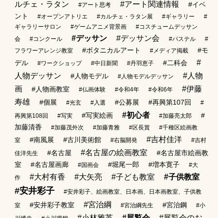
ルチェ・ラタン
#アート関連情報
#イベ
#アート思考
ント
#オープンアトリエ
#カルチェ・ラタン展
#ギャラリー
#
ギャラリーサロン
#ゲームアニメ背景画
#コスチュームデッサン
#デッサン
#デッサン会
会
#コンクール
#パステル
#
#ボタニカルアート
#モ
フラワーアレンジ教室
#メディア掲載
#
デル
#二科会
#ワークショップ
#中日新聞
#丹羽恵子
人物デッサン
#人物
#人物モデル
#人物モデルデッサン
画
#伊藤
#人物画教室
#仏画体験
#令和4年
#令和6年
寿雄
#個展
#公募展
#再興第107回
#光玄
#入選
#
#初心者
#写実絵画
#
再興第108回
#写実
#加藤亮太郎
加藤清香
#加藤茂外次
#加藤青雅
#区長賞
#千種区絵画教
#吉村佳洋
#南風展
#古川美術館
室
#右脳開発
#吉村
#名古屋の絵画教室
#名古屋
#名古屋市絵画教
佳洋先生
室
#名古屋画廊
#堀尾一郎
#増本寛子
#国画会
#大
#大村有香
#大矢亮
#子ども教室
#子供教室
作
#安井彩子
#安井彩子、絵画教室、日本画、日本画教室、子供教
#宮治綱
#安井彩子教室
#宮治鋼
室
#宮治綱先生
#小
#小林雅英
#展覧会
#展覧会のお