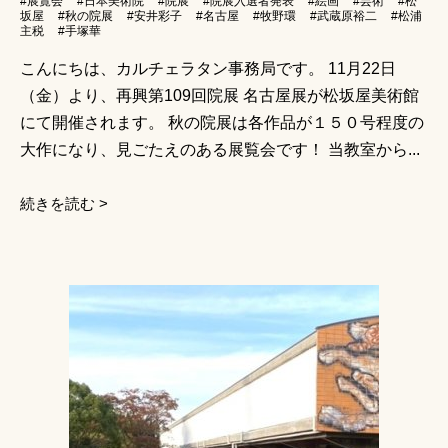
#展覧会
#日本美術院
#院展
#院展入選者発表
#絵画
#芸術
#松
坂屋
#秋の院展
#安井彩子
#名古屋
#牧野環
#武蔵原裕二
#松浦
主税
#手塚華
こんにちは、カルチェラタン事務局です。 11月22日
（金）より、再興第109回院展 名古屋展が松坂屋美術館
にて開催されます。 秋の院展は各作品が１５０号程度の
大作になり、見ごたえのある展覧会です！ 当教室から...
続きを読む >