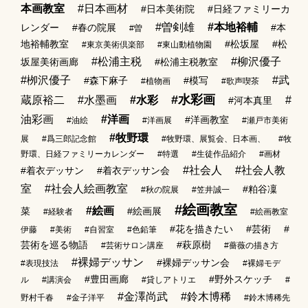
本画教室
#日本画材
#日本美術院
#日経ファミリーカ
#曽剣雄
#本地裕輔
レンダー
#春の院展
#本
#曽
地裕輔教室
#松坂屋
#松
#東京美術倶楽部
#東山動植物園
#松浦主税
#柳沢優子
坂屋美術画廊
#松浦主税教室
#栁沢優子
#武
#森下麻子
#模写
#植物画
#歌声喫茶
#水彩画
蔵原裕二
#水墨画
#水彩
#
#河本真里
油彩画
#洋画
#洋画教室
#油絵
#洋画展
#瀬戸市美術
#牧野環
展
#爲三郎記念館
#牧野環、展覧会、日本画、
#牧
野環、日経ファミリーカレンダー
#特選
#生徒作品紹介
#画材
#社会人
#社会人教
#着衣デッサン
#着衣デッサン会
室
#社会人絵画教室
#粕谷凜
#秋の院展
#笠井誠一
#絵画教室
#絵画
菜
#絵画展
#経験者
#絵画教室
#花を描きたい
#芸術
#
伊藤
#美術
#自習室
#色鉛筆
芸術を巡る物語
#萩原樹
#芸術サロン講座
#薔薇の描き方
#裸婦デッサン
#裸婦デッサン会
#表現技法
#裸婦モデ
#豊田画廊
#野外スケッチ
ル
#講演会
#貸しアトリエ
#
#金澤尚武
#鈴木博稀
野村千春
#金子洋平
#鈴木博稀先