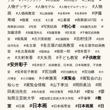
#ワークショップ
#中日新聞
#丹羽恵子
人物デッサン
#人物
#人物モデル
#人物モデルデッサン
画
#伊藤
#人物画教室
#仏画体験
#令和4年
#令和6年
寿雄
#個展
#公募展
#再興第107回
#光玄
#入選
#
#初心者
#写実絵画
#
再興第108回
#写実
#加藤亮太郎
加藤清香
#加藤茂外次
#加藤青雅
#区長賞
#千種区絵画教
#吉村佳洋
#南風展
#古川美術館
室
#右脳開発
#吉村
#名古屋の絵画教室
#名古屋
#名古屋市絵画教
佳洋先生
室
#名古屋画廊
#堀尾一郎
#増本寛子
#国画会
#大
#大村有香
#大矢亮
#子ども教室
#子供教室
作
#安井彩子
#安井彩子、絵画教室、日本画、日本画教室、子供教
#宮治綱
#安井彩子教室
#宮治鋼
室
#宮治綱先生
#小
#小林雅英
#展覧会
#展覧会のお
川博史
#小川珊鶴
知らせ
#展覧会情報
#山下孝治
#岡田眞治
#岡
田眞治先生
#愛
#徐凡軒
#愛知
#幸兵衛窯
#幼児教育
知県立芸術大学
#教
#手塚華
#愛知県立芸術大学大学院
#日本画
室
#日本画展
#日
#日展
#日本画専攻