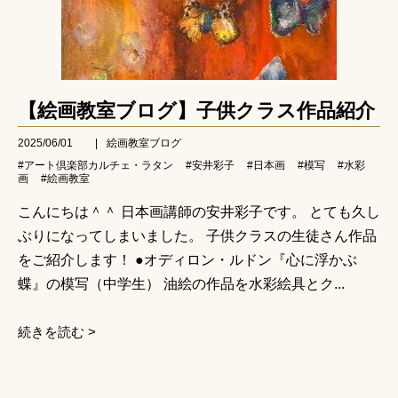
【絵画教室ブログ】子供クラス作品紹介
2025/06/01
|
絵画教室ブログ
#アート倶楽部カルチェ・ラタン
#安井彩子
#日本画
#模写
#水彩
画
#絵画教室
こんにちは＾＾ 日本画講師の安井彩子です。 とても久し
ぶりになってしまいました。 子供クラスの生徒さん作品
をご紹介します！ ●オディロン・ルドン『心に浮かぶ
蝶』の模写（中学生） 油絵の作品を水彩絵具とク...
続きを読む >