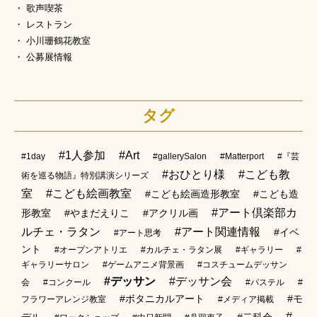
歌声喫茶
レストラン
小川珊鶴花教室
公募展情報
タグ
#1人参加
#Art
#1day
#gallerySalon
#Matterport
#『芸
#おひとり様
#こども教
術を巡る物語』特別講演シリーズ
室
#こども絵画教室
#こども絵画造形教室
#こども造
#アート倶楽部カ
形教室
#やまだえりこ
#アクリル画
ルチェ・ラタン
#アート関連情報
#イベ
#アート思考
ント
#オープンアトリエ
#カルチェ・ラタン展
#ギャラリー
#
ギャラリーサロン
#ゲームアニメ背景画
#コスチュームデッサン
#デッサン
#デッサン会
会
#コンクール
#パステル
#
#ボタニカルアート
#モ
フラワーアレンジ教室
#メディア掲載
#
デル
#二科会