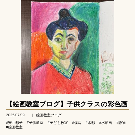
【絵画教室ブログ】子供クラスの彩色画
2025/07/09
|
絵画教室ブログ
#安井彩子
#子供教室
#子ども教室
#模写
#水彩
#水彩画
#静物
#絵画教室