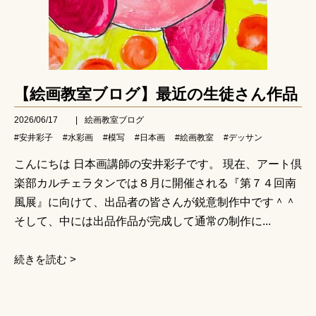
【絵画教室ブログ】最近の生徒さん作品
2026/06/17
|
絵画教室ブログ
#安井彩子
#水彩画
#模写
#日本画
#絵画教室
#デッサン
こんにちは 日本画講師の安井彩子です。 現在、アート倶
楽部カルチェラタンでは８月に開催される『第７４回南
風展』に向けて、出品者の皆さんが鋭意制作中です＾＾
そして、中には出品作品が完成して通常の制作に...
続きを読む >