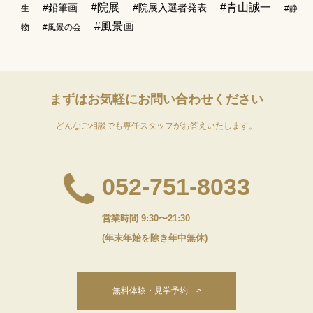
#院展
#青山誠一
#鉛筆画
#院展入選者発表
生
#静
#風景画
物
#風景の会
まずはお気軽に
お問い合わせください
どんなご相談でも専任スタッフがお答えいたします。
052-751-8033
営業時間 9:30〜21:30
(年末年始を除き年中無休)
無料体験・見学予約 >