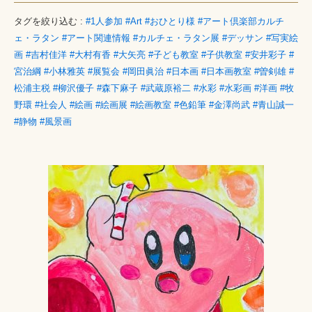
タグを絞り込む :
#1人参加
#Art
#おひとり様
#アート倶楽部カルチ
ェ・ラタン
#アート関連情報
#カルチェ・ラタン展
#デッサン
#写実絵
画
#吉村佳洋
#大村有香
#大矢亮
#子ども教室
#子供教室
#安井彩子
#
宮治綱
#小林雅英
#展覧会
#岡田眞治
#日本画
#日本画教室
#曽剣雄
#
松浦主税
#柳沢優子
#森下麻子
#武蔵原裕二
#水彩
#水彩画
#洋画
#牧
野環
#社会人
#絵画
#絵画展
#絵画教室
#色鉛筆
#金澤尚武
#青山誠一
#静物
#風景画