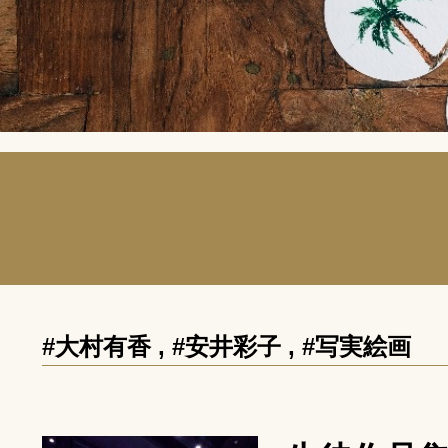
#大村有香
,
#安井彩子
,
#写実絵画