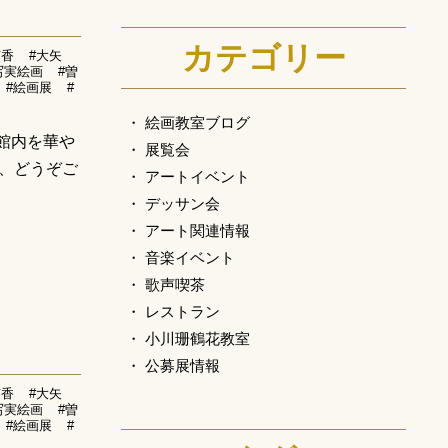
カテゴリー
有香
#大矢
写実絵画
#曽
#絵画展
#
絵画教室ブログ
館内を華や
展覧会
、どうぞご
アートイベント
デッサン会
アート関連情報
音楽イベント
歌声喫茶
レストラン
小川珊鶴花教室
公募展情報
有香
#大矢
写実絵画
#曽
#絵画展
#