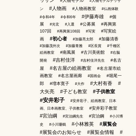
ッサン
#人物モデル
#人物モデルデッサ
#人物画
#人物画教室
ン
#仏画体験
#伊藤寿雄
#個
#令和4年
#令和6年
展
#公募展
#再興第
#光玄
#入選
107回
#写実絵
#再興第108回
#写実
#初心者
画
#加藤清香
#加藤亮太郎
#加藤茂外次
#加藤青雅
#区長賞
#千種区
#南風展
#古川美術館
絵画教室
#右脳
#吉村佳洋
#名古
開発
#吉村佳洋先生
#名古屋の絵画教室
屋
#名古屋市絵
画教室
#名古屋画廊
#堀尾一
#国画会
#大村有香
#
郎
#増本寛子
#大作
大矢亮
#子ども教室
#子供教室
#安井彩子
#安井彩子、絵画教室、日本
#安井彩子教室
画、日本画教室、子供教室
#宮治綱
#宮治鋼
#宮治綱先生
#小川博
#小林雅英
#展覧会
史
#小川珊鶴
#展覧会のお知らせ
#展覧会情報
#