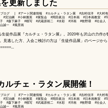
集を更新しました
室ブログ
|
#アート関連情報
#カルチェ・ラタン展
#吉村佳洋
#大村
#宮治綱
#小林雅英
#展覧会
#岡田眞治
#日本画
#日本画教室
#
優子
#森下麻子
#模写
#武蔵原裕二
#水彩
#洋画
#牧野環
#社会人
青山誠一
#風景画
る生徒作品展『カルチェ・ラタン展』。2020年も沢山の力作が
。見逃した方、入会ご検討の方は「生徒作品展」のページから
===...
念カルチェ・ラタン展開催！
室ブログ
|
#アート関連情報
#カルチェ・ラタン展
#吉村佳洋
#大村
#宮治綱
#小林雅英
#展覧会
#岡田眞治
#日本画
#日本画教室
#
優子
#森下麻子
#模写
#武蔵原裕二
#水彩
#洋画
#牧野環
#社会人
青山誠一
#風景画