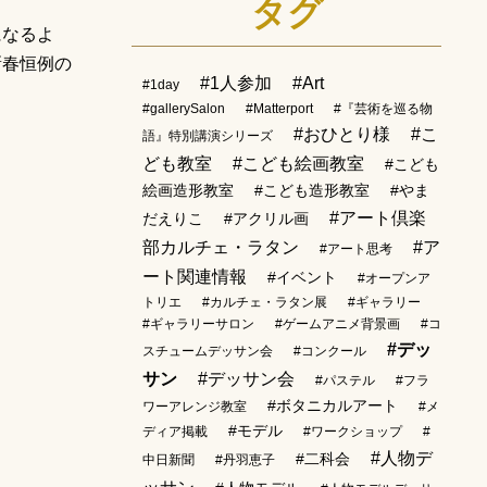
タグ
になるよ
新春恒例の
#1人参加
#Art
#1day
#gallerySalon
#Matterport
#『芸術を巡る物
#おひとり様
#こ
語』特別講演シリーズ
ども教室
#こども絵画教室
#こども
絵画造形教室
#こども造形教室
#やま
#アート倶楽
だえりこ
#アクリル画
部カルチェ・ラタン
#ア
#アート思考
ート関連情報
#イベント
#オープンア
トリエ
#カルチェ・ラタン展
#ギャラリー
#ギャラリーサロン
#ゲームアニメ背景画
#コ
#デッ
スチュームデッサン会
#コンクール
サン
#デッサン会
#パステル
#フラ
#ボタニカルアート
ワーアレンジ教室
#メ
#モデル
ディア掲載
#ワークショップ
#
#人物デ
#二科会
中日新聞
#丹羽恵子