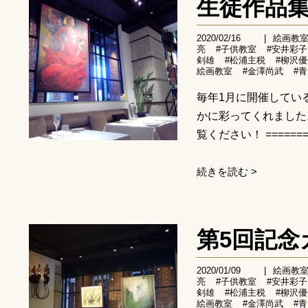
生徒作品
2020/02/16
|
絵画教
亮
#子供教室
#安井彩子
剣雄
#松浦主税
#柳沢
絵画教室
#金澤尚武
#
毎年1月に開催してい
かに彩ってくれました
覧ください！ =========
続きを読む >
第5回記
2020/01/09
|
絵画教
亮
#子供教室
#安井彩子
剣雄
#松浦主税
#柳沢
絵画教室
#金澤尚武
#