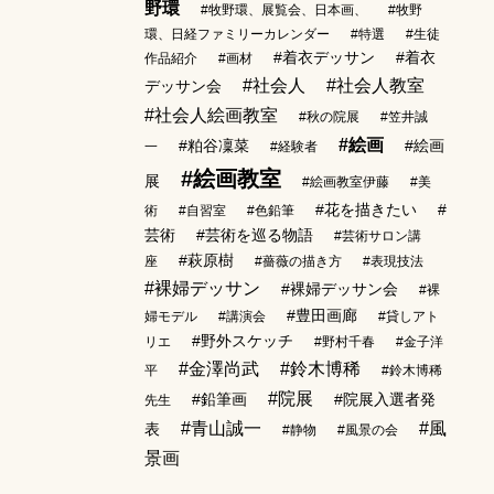
野環
#牧野環、展覧会、日本画、
#牧野
環、日経ファミリーカレンダー
#特選
#生徒
#着衣デッサン
#着衣
作品紹介
#画材
#社会人
#社会人教室
デッサン会
#社会人絵画教室
#秋の院展
#笠井誠
#絵画
#粕谷凜菜
#絵画
一
#経験者
#絵画教室
展
#絵画教室伊藤
#美
#花を描きたい
#
術
#自習室
#色鉛筆
芸術
#芸術を巡る物語
#芸術サロン講
#萩原樹
座
#薔薇の描き方
#表現技法
#裸婦デッサン
#裸婦デッサン会
#裸
#豊田画廊
婦モデル
#講演会
#貸しアト
#野外スケッチ
リエ
#野村千春
#金子洋
#金澤尚武
#鈴木博稀
平
#鈴木博稀
#院展
#鉛筆画
#院展入選者発
先生
#青山誠一
#風
表
#静物
#風景の会
景画