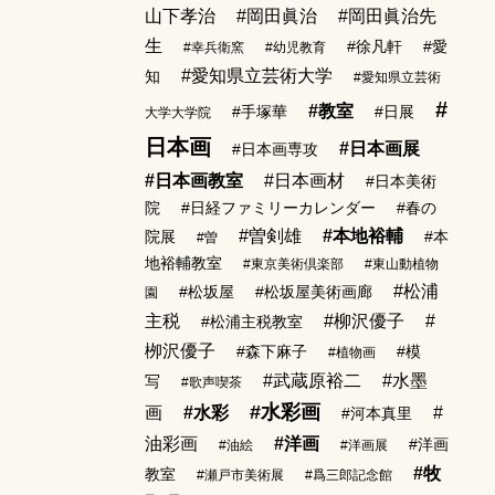
山下孝治
#岡田眞治
#岡田眞治先
生
#徐凡軒
#愛
#幸兵衛窯
#幼児教育
#愛知県立芸術大学
知
#愛知県立芸術
#
#教室
#手塚華
#日展
大学大学院
日本画
#日本画展
#日本画専攻
#日本画教室
#日本画材
#日本美術
院
#日経ファミリーカレンダー
#春の
#曽剣雄
#本地裕輔
院展
#本
#曽
地裕輔教室
#東京美術倶楽部
#東山動植物
#松浦
#松坂屋
#松坂屋美術画廊
園
主税
#柳沢優子
#
#松浦主税教室
栁沢優子
#森下麻子
#模
#植物画
#武蔵原裕二
#水墨
写
#歌声喫茶
#水彩画
画
#水彩
#
#河本真里
油彩画
#洋画
#洋画
#油絵
#洋画展
#牧
教室
#瀬戸市美術展
#爲三郎記念館