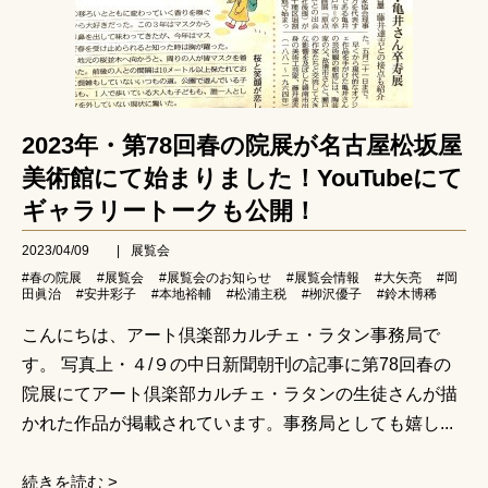
2023年・第78回春の院展が名古屋松坂屋
美術館にて始まりました！YouTubeにて
ギャラリートークも公開！
2023/04/09
|
展覧会
#春の院展
#展覧会
#展覧会のお知らせ
#展覧会情報
#大矢亮
#岡
田眞治
#安井彩子
#本地裕輔
#松浦主税
#栁沢優子
#鈴木博稀
こんにちは、アート倶楽部カルチェ・ラタン事務局で
す。 写真上・４/９の中日新聞朝刊の記事に第78回春の
院展にてアート倶楽部カルチェ・ラタンの生徒さんが描
かれた作品が掲載されています。事務局としても嬉し...
続きを読む >