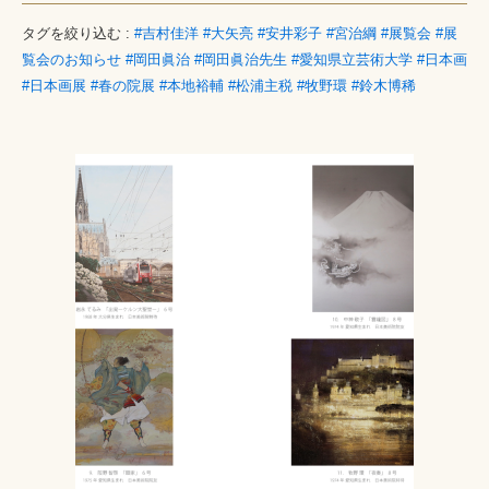
タグを絞り込む :
#吉村佳洋
#大矢亮
#安井彩子
#宮治綱
#展覧会
#展
覧会のお知らせ
#岡田眞治
#岡田眞治先生
#愛知県立芸術大学
#日本画
#日本画展
#春の院展
#本地裕輔
#松浦主税
#牧野環
#鈴木博稀