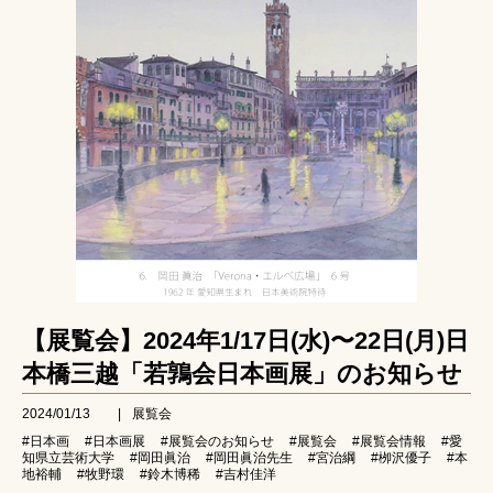
【展覧会】2024年1/17日(水)〜22日(月)日
本橋三越「若鶉会日本画展」のお知らせ
2024/01/13
|
展覧会
#日本画
#日本画展
#展覧会のお知らせ
#展覧会
#展覧会情報
#愛
知県立芸術大学
#岡田眞治
#岡田眞治先生
#宮治綱
#栁沢優子
#本
地裕輔
#牧野環
#鈴木博稀
#吉村佳洋