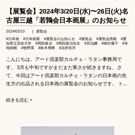
【展覧会】2024年3/20日(水)〜26日(火)名
古屋三越「若鶉会日本画展」のお知らせ
2024/03/10
|
展覧会
#日本画
#日本画展
#展覧会のお知らせ
#展覧会
#展覧会情報
#愛
知県立芸術大学
#岡田眞治
#岡田眞治先生
#宮治綱
#栁沢優子
#本
地裕輔
#牧野環
#鈴木博稀
#吉村佳洋
こんにちは、アート倶楽部カルチェ・ラタン事務局で
す。 3月も中旬ですがまだまだ寒さが続きますね。 さ
て、今回はアート倶楽部カルチェ・ラタンの日本画の先
生方の出品される日本画の展覧会のお知らせです。 ト...
続きを読む >