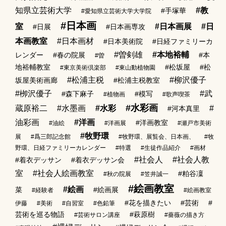
知県立芸術大学
#教
#手塚華
#愛知県立芸術大学大学院
#日本画
室
#日本画展
#日
#日展
#日本画専攻
本画教室
#日本画材
#日本美術院
#日経ファミリーカ
#曽剣雄
#本地裕輔
レンダー
#春の院展
#本
#曽
地裕輔教室
#松坂屋
#松
#東京美術倶楽部
#東山動植物園
#松浦主税
#柳沢優子
坂屋美術画廊
#松浦主税教室
#栁沢優子
#武
#森下麻子
#模写
#植物画
#歌声喫茶
#水彩画
蔵原裕二
#水墨画
#水彩
#
#河本真里
油彩画
#洋画
#洋画教室
#油絵
#洋画展
#瀬戸市美術
#牧野環
展
#爲三郎記念館
#牧野環、展覧会、日本画、
#牧
野環、日経ファミリーカレンダー
#特選
#生徒作品紹介
#画材
#社会人
#社会人教
#着衣デッサン
#着衣デッサン会
室
#社会人絵画教室
#粕谷凜
#秋の院展
#笠井誠一
#絵画教室
#絵画
菜
#絵画展
#経験者
#絵画教室
#花を描きたい
#芸術
#
伊藤
#美術
#自習室
#色鉛筆
芸術を巡る物語
#萩原樹
#芸術サロン講座
#薔薇の描き方