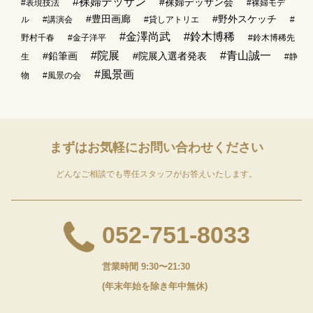
#裸婦デッサン
#裸婦デッサン会
#表現技法
#裸婦モデ
#豊田画廊
#野外スケッチ
ル
#講演会
#貸しアトリエ
#
#金澤尚武
#鈴木博稀
野村千春
#金子洋平
#鈴木博稀先
#院展
#青山誠一
#鉛筆画
#院展入選者発表
生
#静
#風景画
物
#風景の会
まずはお気軽に
お問い合わせください
どんなご相談でも専任スタッフがお答えいたします。
052-751-8033
営業時間 9:30〜21:30
(年末年始を除き年中無休)