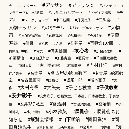
#デッサン
#デッサン会
会
#コンクール
#パステル
#
#ボタニカルアート
#モ
フラワーアレンジ教室
#メディア掲載
#
デル
#二科会
#ワークショップ
#中日新聞
#丹羽恵子
人物デッサン
#人物
#人物モデル
#人物モデルデッサン
画
#伊藤
#人物画教室
#仏画体験
#令和4年
#令和6年
寿雄
#個展
#公募展
#再興第107回
#光玄
#入選
#
#初心者
#写実絵画
#
再興第108回
#写実
#加藤亮太郎
加藤清香
#加藤茂外次
#加藤青雅
#区長賞
#千種区絵画教
#吉村佳洋
#南風展
#古川美術館
室
#右脳開発
#吉村
#名古屋の絵画教室
#名古屋
#名古屋市絵画教
佳洋先生
室
#名古屋画廊
#堀尾一郎
#増本寛子
#国画会
#大
#大村有香
#大矢亮
#子ども教室
#子供教室
作
#安井彩子
#安井彩子、絵画教室、日本画、日本画教室、子供教
#宮治綱
#安井彩子教室
#宮治鋼
室
#宮治綱先生
#小
#小林雅英
#展覧会
#展覧会のお
川博史
#小川珊鶴
知らせ
#展覧会情報
#山下孝治
#岡田眞治
#岡
田眞治先生
#愛
#徐凡軒
#愛知
#幸兵衛窯
#幼児教育