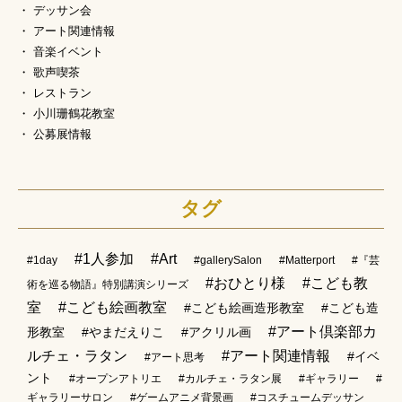
デッサン会
アート関連情報
音楽イベント
歌声喫茶
レストラン
小川珊鶴花教室
公募展情報
タグ
#1人参加
#Art
#1day
#gallerySalon
#Matterport
#『芸
#おひとり様
#こども教
術を巡る物語』特別講演シリーズ
室
#こども絵画教室
#こども絵画造形教室
#こども造
#アート倶楽部カ
形教室
#やまだえりこ
#アクリル画
ルチェ・ラタン
#アート関連情報
#イベ
#アート思考
ント
#オープンアトリエ
#カルチェ・ラタン展
#ギャラリー
#
ギャラリーサロン
#ゲームアニメ背景画
#コスチュームデッサン