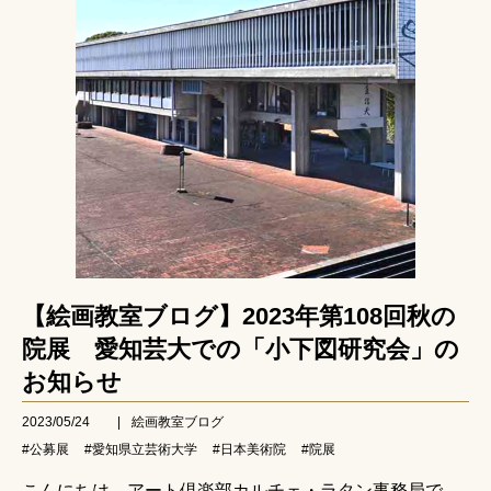
【絵画教室ブログ】2023年第108回秋の
院展 愛知芸大での「小下図研究会」の
お知らせ
2023/05/24
|
絵画教室ブログ
#公募展
#愛知県立芸術大学
#日本美術院
#院展
こんにちは、アート倶楽部カルチェ・ラタン事務局で