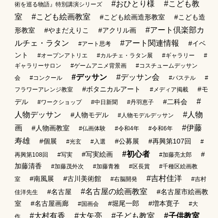
#おひとり様
#こども教
術を巡る物語』特別講演シリーズ
室
#こども絵画教室
#こども絵画造形教室
#こども造
#アート倶楽部カ
形教室
#やまだえりこ
#アクリル画
ルチェ・ラタン
#アート関連情報
#イベ
#アート思考
ント
#オープンアトリエ
#カルチェ・ラタン展
#ギャラリー
#
ギャラリーサロン
#ゲームアニメ背景画
#コスチュームデッサン
#デッサン
#デッサン会
会
#コンクール
#パステル
#
#ボタニカルアート
#モ
フラワーアレンジ教室
#メディア掲載
#
デル
#二科会
#ワークショップ
#中日新聞
#丹羽恵子
人物デッサン
#人物
#人物モデル
#人物モデルデッサン
画
#伊藤
#人物画教室
#仏画体験
#令和4年
#令和6年
寿雄
#個展
#公募展
#再興第107回
#光玄
#入選
#
#初心者
#写実絵画
#
再興第108回
#写実
#加藤亮太郎
加藤清香
#加藤茂外次
#加藤青雅
#区長賞
#千種区絵画教
#吉村佳洋
#南風展
#古川美術館
室
#右脳開発
#吉村
#名古屋の絵画教室
#名古屋
#名古屋市絵画教
佳洋先生
室
#名古屋画廊
#堀尾一郎
#増本寛子
#国画会
#大
#大村有香
#大矢亮
#子ども教室
#子供教室
作