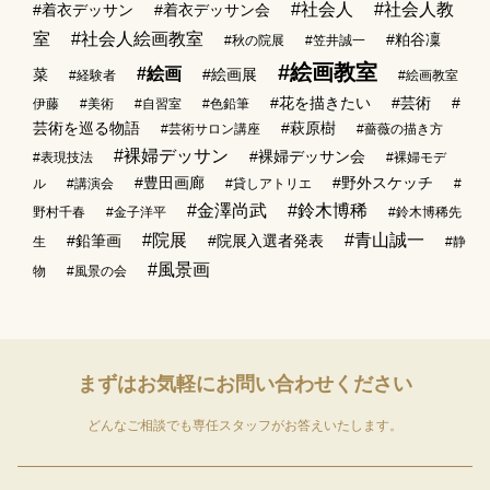
#社会人
#社会人教
#着衣デッサン
#着衣デッサン会
室
#社会人絵画教室
#粕谷凜
#秋の院展
#笠井誠一
#絵画教室
#絵画
菜
#絵画展
#経験者
#絵画教室
#花を描きたい
#芸術
#
伊藤
#美術
#自習室
#色鉛筆
芸術を巡る物語
#萩原樹
#芸術サロン講座
#薔薇の描き方
#裸婦デッサン
#裸婦デッサン会
#表現技法
#裸婦モデ
#豊田画廊
#野外スケッチ
ル
#講演会
#貸しアトリエ
#
#金澤尚武
#鈴木博稀
野村千春
#金子洋平
#鈴木博稀先
#院展
#青山誠一
#鉛筆画
#院展入選者発表
生
#静
#風景画
物
#風景の会
まずはお気軽に
お問い合わせください
どんなご相談でも専任スタッフがお答えいたします。