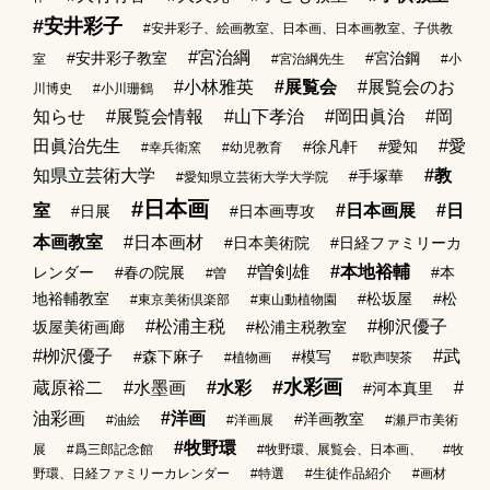
#安井彩子
#安井彩子、絵画教室、日本画、日本画教室、子供教
#宮治綱
#安井彩子教室
#宮治鋼
室
#宮治綱先生
#小
#小林雅英
#展覧会
#展覧会のお
川博史
#小川珊鶴
知らせ
#展覧会情報
#山下孝治
#岡田眞治
#岡
田眞治先生
#愛
#徐凡軒
#愛知
#幸兵衛窯
#幼児教育
知県立芸術大学
#教
#手塚華
#愛知県立芸術大学大学院
#日本画
室
#日本画展
#日
#日展
#日本画専攻
本画教室
#日本画材
#日本美術院
#日経ファミリーカ
#曽剣雄
#本地裕輔
レンダー
#春の院展
#本
#曽
地裕輔教室
#松坂屋
#松
#東京美術倶楽部
#東山動植物園
#松浦主税
#柳沢優子
坂屋美術画廊
#松浦主税教室
#栁沢優子
#武
#森下麻子
#模写
#植物画
#歌声喫茶
#水彩画
蔵原裕二
#水墨画
#水彩
#
#河本真里
油彩画
#洋画
#洋画教室
#油絵
#洋画展
#瀬戸市美術
#牧野環
展
#爲三郎記念館
#牧野環、展覧会、日本画、
#牧
野環、日経ファミリーカレンダー
#特選
#生徒作品紹介
#画材