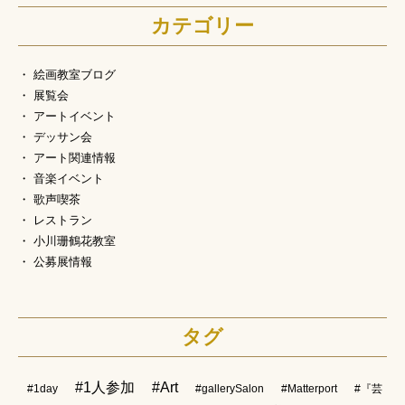
カテゴリー
絵画教室ブログ
展覧会
アートイベント
デッサン会
アート関連情報
音楽イベント
歌声喫茶
レストラン
小川珊鶴花教室
公募展情報
タグ
#1人参加
#Art
#1day
#gallerySalon
#Matterport
#『芸