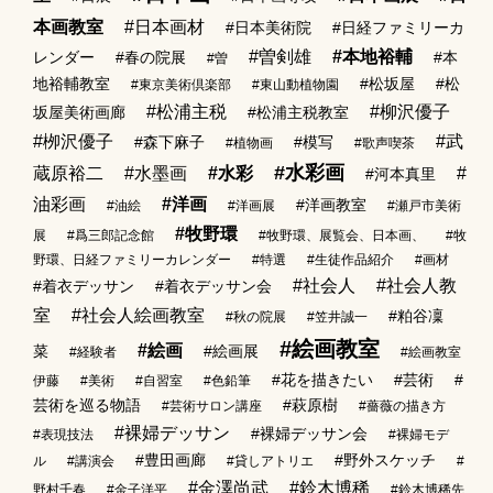
本画教室
#日本画材
#日本美術院
#日経ファミリーカ
#曽剣雄
#本地裕輔
レンダー
#春の院展
#本
#曽
地裕輔教室
#松坂屋
#松
#東京美術倶楽部
#東山動植物園
#松浦主税
#柳沢優子
坂屋美術画廊
#松浦主税教室
#栁沢優子
#武
#森下麻子
#模写
#植物画
#歌声喫茶
#水彩画
蔵原裕二
#水墨画
#水彩
#
#河本真里
油彩画
#洋画
#洋画教室
#油絵
#洋画展
#瀬戸市美術
#牧野環
展
#爲三郎記念館
#牧野環、展覧会、日本画、
#牧
野環、日経ファミリーカレンダー
#特選
#生徒作品紹介
#画材
#社会人
#社会人教
#着衣デッサン
#着衣デッサン会
室
#社会人絵画教室
#粕谷凜
#秋の院展
#笠井誠一
#絵画教室
#絵画
菜
#絵画展
#経験者
#絵画教室
#花を描きたい
#芸術
#
伊藤
#美術
#自習室
#色鉛筆
芸術を巡る物語
#萩原樹
#芸術サロン講座
#薔薇の描き方
#裸婦デッサン
#裸婦デッサン会
#表現技法
#裸婦モデ
#豊田画廊
#野外スケッチ
ル
#講演会
#貸しアトリエ
#
#金澤尚武
#鈴木博稀
野村千春
#金子洋平
#鈴木博稀先