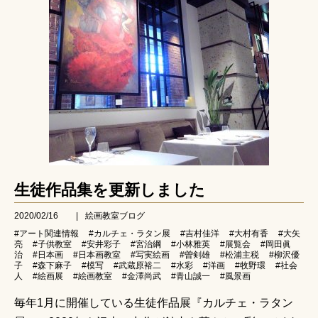
生徒作品集を更新しました
2020/02/16
|
絵画教室ブログ
#アート関連情報
#カルチェ・ラタン展
#吉村佳洋
#大村有香
#大矢
亮
#子供教室
#安井彩子
#宮治綱
#小林雅英
#展覧会
#岡田眞
治
#日本画
#日本画教室
#写実絵画
#曽剣雄
#松浦主税
#柳沢優
子
#森下麻子
#模写
#武蔵原裕二
#水彩
#洋画
#牧野環
#社会
人
#絵画展
#絵画教室
#金澤尚武
#青山誠一
#風景画
毎年1月に開催している生徒作品展『カルチェ・ラタン