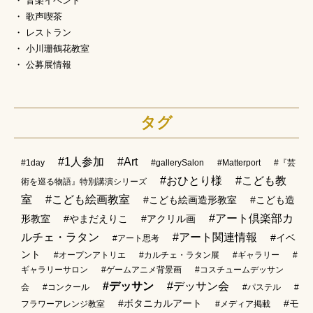
音楽イベント
歌声喫茶
レストラン
小川珊鶴花教室
公募展情報
タグ
#1人参加
#Art
#1day
#gallerySalon
#Matterport
#『芸
#おひとり様
#こども教
術を巡る物語』特別講演シリーズ
室
#こども絵画教室
#こども絵画造形教室
#こども造
#アート倶楽部カ
形教室
#やまだえりこ
#アクリル画
ルチェ・ラタン
#アート関連情報
#イベ
#アート思考
ント
#オープンアトリエ
#カルチェ・ラタン展
#ギャラリー
#
ギャラリーサロン
#ゲームアニメ背景画
#コスチュームデッサン
#デッサン
#デッサン会
会
#コンクール
#パステル
#
#ボタニカルアート
#モ
フラワーアレンジ教室
#メディア掲載