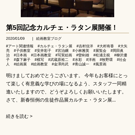
第5回記念カルチェ・ラタン展開催！
2020/01/09
|
絵画教室ブログ
#アート関連情報
#カルチェ・ラタン展
#吉村佳洋
#大村有香
#大矢
亮
#子供教室
#安井彩子
#宮治綱
#小林雅英
#展覧会
#岡田眞
治
#日本画
#日本画教室
#写実絵画
#曽剣雄
#松浦主税
#柳沢優
子
#森下麻子
#模写
#武蔵原裕二
#水彩
#洋画
#牧野環
#社会
人
#絵画展
#絵画教室
#金澤尚武
#青山誠一
#風景画
明けましておめでとうございます。 今年もお客様にとっ
て楽しく有意義な学びの場になるよう、スタッフ一同精
進いたしますので、どうぞよろしくお願いいたします。
さて、新春恒例の生徒作品展カルチェ・ラタン展...
続きを読む >