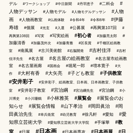
#
デル
#二科会
#ワークショップ
#中日新聞
#丹羽恵子
人物デッサン
#人物
#人物モデル
#人物モデルデッサン
画
#伊藤
#人物画教室
#仏画体験
#令和4年
#令和6年
寿雄
#個展
#公募展
#再興第107回
#光玄
#入選
#
#初心者
#写実絵画
#
再興第108回
#写実
#加藤亮太郎
加藤清香
#加藤茂外次
#加藤青雅
#区長賞
#千種区絵画教
#吉村佳洋
#南風展
#古川美術館
室
#右脳開発
#吉村
#名古屋の絵画教室
#名古屋
#名古屋市絵画教
佳洋先生
室
#名古屋画廊
#堀尾一郎
#増本寛子
#国画会
#大
#大村有香
#大矢亮
#子ども教室
#子供教室
作
#安井彩子
#安井彩子、絵画教室、日本画、日本画教室、子供教
#宮治綱
#安井彩子教室
#宮治鋼
室
#宮治綱先生
#小
#小林雅英
#展覧会
#展覧会のお
川博史
#小川珊鶴
知らせ
#展覧会情報
#山下孝治
#岡田眞治
#岡
田眞治先生
#愛
#徐凡軒
#愛知
#幸兵衛窯
#幼児教育
知県立芸術大学
#教
#手塚華
#愛知県立芸術大学大学院
#日本画
室
#日本画展
#日
#日展
#日本画専攻