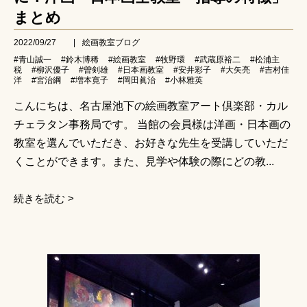
まとめ
2022/09/27
|
絵画教室ブログ
#青山誠一
#鈴木博稀
#絵画教室
#牧野環
#武蔵原裕二
#松浦主
税
#柳沢優子
#曽剣雄
#日本画教室
#安井彩子
#大矢亮
#吉村佳
洋
#宮治綱
#増本寛子
#岡田眞治
#小林雅英
こんにちは、名古屋池下の絵画教室アート倶楽部・カル
チェラタン事務局です。 当館の会員様は洋画・日本画の
教室を選んでいただき、お好きな先生を受講していただ
くことができます。また、見学や体験の際にどの教...
続きを読む >