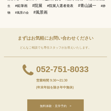
#院展
#青山誠一
#鉛筆画
#院展入選者発表
生
#静
#風景画
物
#風景の会
まずはお気軽に
お問い合わせください
どんなご相談でも専任スタッフがお答えいたします。
052-751-8033
営業時間 9:30〜21:30
(年末年始を除き年中無休)
無料体験・見学予約 >