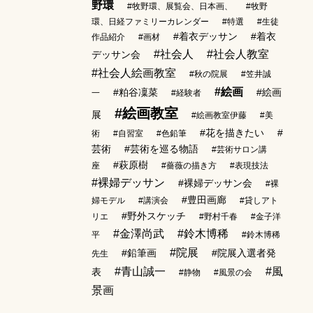
野環
#牧野環、展覧会、日本画、
#牧野
環、日経ファミリーカレンダー
#特選
#生徒
#着衣デッサン
#着衣
作品紹介
#画材
#社会人
#社会人教室
デッサン会
#社会人絵画教室
#秋の院展
#笠井誠
#絵画
#粕谷凜菜
#絵画
一
#経験者
#絵画教室
展
#絵画教室伊藤
#美
#花を描きたい
#
術
#自習室
#色鉛筆
芸術
#芸術を巡る物語
#芸術サロン講
#萩原樹
座
#薔薇の描き方
#表現技法
#裸婦デッサン
#裸婦デッサン会
#裸
#豊田画廊
婦モデル
#講演会
#貸しアト
#野外スケッチ
リエ
#野村千春
#金子洋
#金澤尚武
#鈴木博稀
平
#鈴木博稀
#院展
#鉛筆画
#院展入選者発
先生
#青山誠一
#風
表
#静物
#風景の会
景画