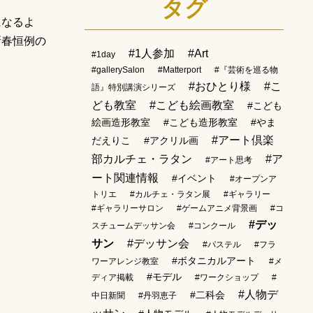
タグ
になるよ
新春恒例の
#1人参加
#Art
#1day
#gallerySalon
#Matterport
#『芸術を巡る物
#おひとり様
#こ
語』特別講演シリーズ
ども教室
#こども絵画教室
#こども
絵画造形教室
#こども造形教室
#やま
#アート倶楽
だえりこ
#アクリル画
部カルチェ・ラタン
#ア
#アート思考
ート関連情報
#イベント
#オープンア
トリエ
#カルチェ・ラタン展
#ギャラリー
#ギャラリーサロン
#ゲームアニメ背景画
#コ
#デッ
スチュームデッサン会
#コンクール
サン
#デッサン会
#パステル
#フラ
#ボタニカルアート
ワーアレンジ教室
#メ
#モデル
ディア掲載
#ワークショップ
#
#人物デ
#二科会
中日新聞
#丹羽恵子