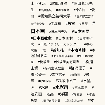
山下孝治
#岡田眞治
#岡田眞治先
生
#徐凡軒
#愛
#幸兵衛窯
#幼児教育
#愛知県立芸術大学
知
#愛知県立芸術
#
#教室
#手塚華
#日展
大学大学院
日本画
#日本画展
#日本画専攻
#日本画教室
#日本画材
#日本美術
院
#日経ファミリーカレンダー
#春の
#曽剣雄
#本地裕輔
院展
#本
#曽
地裕輔教室
#東京美術倶楽部
#東山動植物
#松浦
#松坂屋
#松坂屋美術画廊
園
主税
#柳沢優子
#
#松浦主税教室
栁沢優子
#森下麻子
#模
#植物画
#武蔵原裕二
#水墨
写
#歌声喫茶
#水彩画
画
#水彩
#
#河本真里
油彩画
#洋画
#洋画
#油絵
#洋画展
#牧
教室
#瀬戸市美術展
#爲三郎記念館