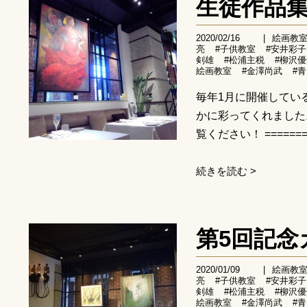
生徒作品
2020/02/16
|
絵画教
亮
#子供教室
#安井彩子
剣雄
#松浦主税
#柳沢
絵画教室
#金澤尚武
#
毎年1月に開催してい
かに彩ってくれました
覧ください！ =========
続きを読む >
第5回記
2020/01/09
|
絵画教
亮
#子供教室
#安井彩子
剣雄
#松浦主税
#柳沢
絵画教室
#金澤尚武
#