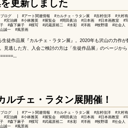
集を更新しました
室ブログ
|
#アート関連情報
#カルチェ・ラタン展
#吉村佳洋
#大村
#宮治綱
#小林雅英
#展覧会
#岡田眞治
#日本画
#日本画教室
#
優子
#森下麻子
#模写
#武蔵原裕二
#水彩
#洋画
#牧野環
#社会人
青山誠一
#風景画
る生徒作品展『カルチェ・ラタン展』。2020年も沢山の力作が
。見逃した方、入会ご検討の方は「生徒作品展」のページから
===...
念カルチェ・ラタン展開催！
室ブログ
|
#アート関連情報
#カルチェ・ラタン展
#吉村佳洋
#大村
#宮治綱
#小林雅英
#展覧会
#岡田眞治
#日本画
#日本画教室
#
優子
#森下麻子
#模写
#武蔵原裕二
#水彩
#洋画
#牧野環
#社会人
青山誠一
#風景画