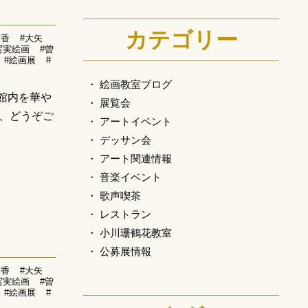
カテゴリー
有香
#大矢
写実絵画
#曽
#絵画展
#
絵画教室ブログ
館内を華や
展覧会
、どうぞご
アートイベント
デッサン会
アート関連情報
音楽イベント
歌声喫茶
レストラン
小川珊鶴花教室
公募展情報
有香
#大矢
写実絵画
#曽
#絵画展
#