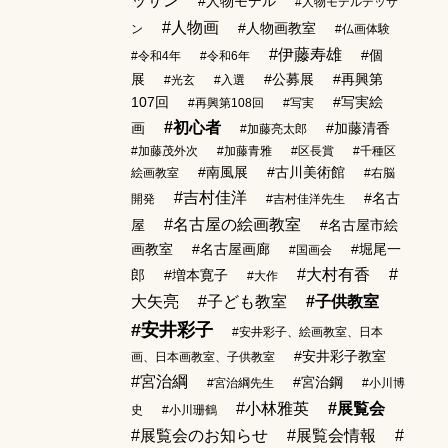
ッサン
#人物モデル
#人物モデルデッサ
#人物画
#人物画教室
ン
#仏画体験
#伊藤寿雄
#個
#令和4年
#令和6年
展
#公募展
#再興第
#光玄
#入選
107回
#写実絵
#再興第108回
#写実
#初心者
画
#加藤清香
#加藤亮太郎
#加藤茂外次
#加藤青雅
#区長賞
#千種区
#南風展
#古川美術館
絵画教室
#右脳
#吉村佳洋
#名古
開発
#吉村佳洋先生
#名古屋の絵画教室
屋
#名古屋市絵
画教室
#名古屋画廊
#堀尾一
#国画会
#大村有香
#
郎
#増本寛子
#大作
大矢亮
#子ども教室
#子供教室
#安井彩子
#安井彩子、絵画教室、日本
#安井彩子教室
画、日本画教室、子供教室
#宮治綱
#宮治鋼
#宮治綱先生
#小川博
#小林雅英
#展覧会
史
#小川珊鶴
#展覧会のお知らせ
#展覧会情報
#