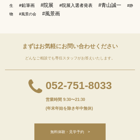
#院展
#青山誠一
#鉛筆画
#院展入選者発表
生
#静
#風景画
物
#風景の会
まずはお気軽に
お問い合わせください
どんなご相談でも専任スタッフがお答えいたします。
052-751-8033
営業時間 9:30〜21:30
(年末年始を除き年中無休)
無料体験・見学予約 >