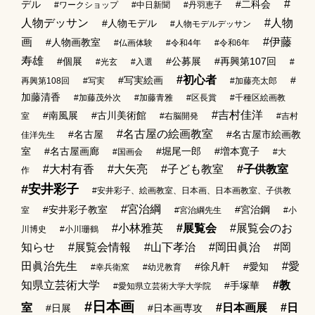
#
デル
#二科会
#ワークショップ
#中日新聞
#丹羽恵子
人物デッサン
#人物
#人物モデル
#人物モデルデッサン
画
#伊藤
#人物画教室
#仏画体験
#令和4年
#令和6年
寿雄
#個展
#公募展
#再興第107回
#光玄
#入選
#
#初心者
#写実絵画
#
再興第108回
#写実
#加藤亮太郎
加藤清香
#加藤茂外次
#加藤青雅
#区長賞
#千種区絵画教
#吉村佳洋
#南風展
#古川美術館
室
#右脳開発
#吉村
#名古屋の絵画教室
#名古屋
#名古屋市絵画教
佳洋先生
室
#名古屋画廊
#堀尾一郎
#増本寛子
#国画会
#大
#大村有香
#大矢亮
#子ども教室
#子供教室
作
#安井彩子
#安井彩子、絵画教室、日本画、日本画教室、子供教
#宮治綱
#安井彩子教室
#宮治鋼
室
#宮治綱先生
#小
#小林雅英
#展覧会
#展覧会のお
川博史
#小川珊鶴
知らせ
#展覧会情報
#山下孝治
#岡田眞治
#岡
田眞治先生
#愛
#徐凡軒
#愛知
#幸兵衛窯
#幼児教育
知県立芸術大学
#教
#手塚華
#愛知県立芸術大学大学院
#日本画
室
#日本画展
#日
#日展
#日本画専攻