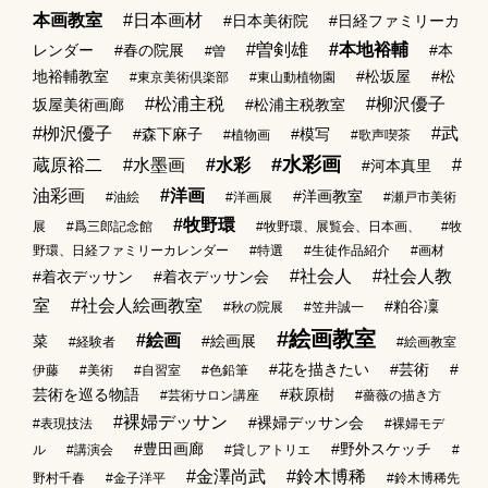
本画教室
#日本画材
#日本美術院
#日経ファミリーカ
#曽剣雄
#本地裕輔
レンダー
#春の院展
#本
#曽
地裕輔教室
#松坂屋
#松
#東京美術倶楽部
#東山動植物園
#松浦主税
#柳沢優子
坂屋美術画廊
#松浦主税教室
#栁沢優子
#武
#森下麻子
#模写
#植物画
#歌声喫茶
#水彩画
蔵原裕二
#水墨画
#水彩
#
#河本真里
油彩画
#洋画
#洋画教室
#油絵
#洋画展
#瀬戸市美術
#牧野環
展
#爲三郎記念館
#牧野環、展覧会、日本画、
#牧
野環、日経ファミリーカレンダー
#特選
#生徒作品紹介
#画材
#社会人
#社会人教
#着衣デッサン
#着衣デッサン会
室
#社会人絵画教室
#粕谷凜
#秋の院展
#笠井誠一
#絵画教室
#絵画
菜
#絵画展
#経験者
#絵画教室
#花を描きたい
#芸術
#
伊藤
#美術
#自習室
#色鉛筆
芸術を巡る物語
#萩原樹
#芸術サロン講座
#薔薇の描き方
#裸婦デッサン
#裸婦デッサン会
#表現技法
#裸婦モデ
#豊田画廊
#野外スケッチ
ル
#講演会
#貸しアトリエ
#
#金澤尚武
#鈴木博稀
野村千春
#金子洋平
#鈴木博稀先