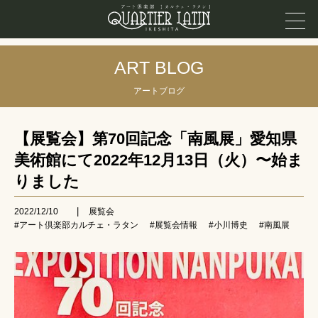
ART BLOG
アートブログ
【展覧会】第70回記念「南風展」愛知県
美術館にて2022年12月13日（火）〜始ま
りました
|
2022/12/10
展覧会
#アート倶楽部カルチェ・ラタン
#展覧会情報
#小川博史
#南風展