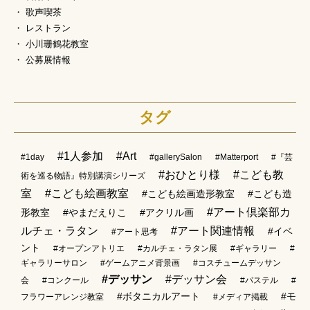
歌声喫茶
レストラン
小川珊鶴花教室
公募展情報
タグ
#1人参加
#Art
#1day
#gallerySalon
#Matterport
#『芸
#おひとり様
#こども教
術を巡る物語』特別講演シリーズ
室
#こども絵画教室
#こども絵画造形教室
#こども造
#アート倶楽部カ
形教室
#やまだえりこ
#アクリル画
ルチェ・ラタン
#アート関連情報
#イベ
#アート思考
ント
#オープンアトリエ
#カルチェ・ラタン展
#ギャラリー
#
ギャラリーサロン
#ゲームアニメ背景画
#コスチュームデッサン
#デッサン
#デッサン会
会
#コンクール
#パステル
#
#ボタニカルアート
#モ
フラワーアレンジ教室
#メディア掲載