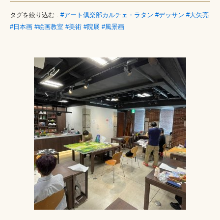
タグを絞り込む :
#アート倶楽部カルチェ・ラタン
#デッサン
#大矢亮
#日本画
#絵画教室
#美術
#院展
#風景画