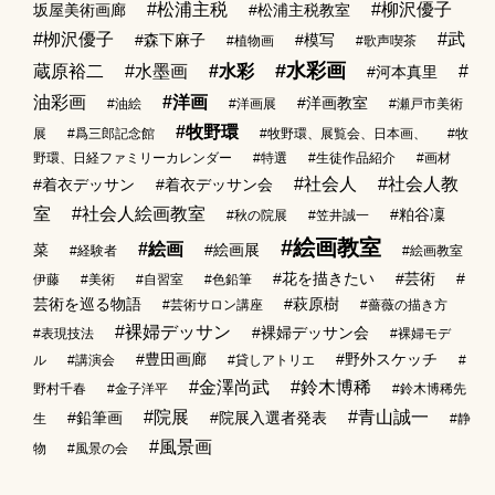
#松浦主税
#柳沢優子
坂屋美術画廊
#松浦主税教室
#栁沢優子
#武
#森下麻子
#模写
#植物画
#歌声喫茶
#水彩画
蔵原裕二
#水墨画
#水彩
#
#河本真里
油彩画
#洋画
#洋画教室
#油絵
#洋画展
#瀬戸市美術
#牧野環
展
#爲三郎記念館
#牧野環、展覧会、日本画、
#牧
野環、日経ファミリーカレンダー
#特選
#生徒作品紹介
#画材
#社会人
#社会人教
#着衣デッサン
#着衣デッサン会
室
#社会人絵画教室
#粕谷凜
#秋の院展
#笠井誠一
#絵画教室
#絵画
菜
#絵画展
#経験者
#絵画教室
#花を描きたい
#芸術
#
伊藤
#美術
#自習室
#色鉛筆
芸術を巡る物語
#萩原樹
#芸術サロン講座
#薔薇の描き方
#裸婦デッサン
#裸婦デッサン会
#表現技法
#裸婦モデ
#豊田画廊
#野外スケッチ
ル
#講演会
#貸しアトリエ
#
#金澤尚武
#鈴木博稀
野村千春
#金子洋平
#鈴木博稀先
#院展
#青山誠一
#鉛筆画
#院展入選者発表
生
#静
#風景画
物
#風景の会