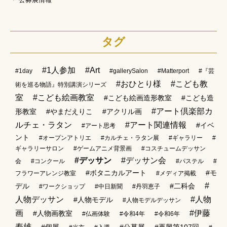
タグ
#1人参加
#Art
#1day
#gallerySalon
#Matterport
#『芸
#おひとり様
#こども教
術を巡る物語』特別講演シリーズ
室
#こども絵画教室
#こども絵画造形教室
#こども造
#アート倶楽部カ
形教室
#やまだえりこ
#アクリル画
ルチェ・ラタン
#アート関連情報
#イベ
#アート思考
ント
#オープンアトリエ
#カルチェ・ラタン展
#ギャラリー
#
ギャラリーサロン
#ゲームアニメ背景画
#コスチュームデッサン
#デッサン
#デッサン会
会
#コンクール
#パステル
#
#ボタニカルアート
#モ
フラワーアレンジ教室
#メディア掲載
#
デル
#二科会
#ワークショップ
#中日新聞
#丹羽恵子
人物デッサン
#人物
#人物モデル
#人物モデルデッサン
画
#伊藤
#人物画教室
#仏画体験
#令和4年
#令和6年
寿雄
#個展
#公募展
#再興第107回