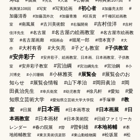
#光玄
#入選
#
#初心者
#写実絵画
#
再興第108回
#写実
#加藤亮太郎
加藤清香
#加藤茂外次
#加藤青雅
#区長賞
#千種区絵画教
#吉村佳洋
#南風展
#古川美術館
室
#右脳開発
#吉村
#名古屋の絵画教室
#名古屋
#名古屋市絵画教
佳洋先生
室
#名古屋画廊
#堀尾一郎
#増本寛子
#国画会
#大
#大村有香
#大矢亮
#子ども教室
#子供教室
作
#安井彩子
#安井彩子、絵画教室、日本画、日本画教室、子供教
#宮治綱
#安井彩子教室
#宮治鋼
室
#宮治綱先生
#小
#小林雅英
#展覧会
#展覧会のお
川博史
#小川珊鶴
知らせ
#展覧会情報
#山下孝治
#岡田眞治
#岡
田眞治先生
#愛
#徐凡軒
#愛知
#幸兵衛窯
#幼児教育
知県立芸術大学
#教
#手塚華
#愛知県立芸術大学大学院
#日本画
室
#日本画展
#日
#日展
#日本画専攻
本画教室
#日本画材
#日本美術院
#日経ファミリーカ
#曽剣雄
#本地裕輔
レンダー
#春の院展
#本
#曽
地裕輔教室
#松坂屋
#松
#東京美術倶楽部
#東山動植物園